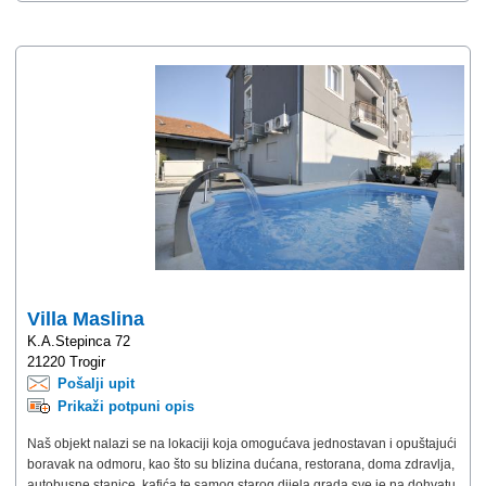
Villa Maslina
K.A.Stepinca 72
21220 Trogir
Pošalji upit
Prikaži potpuni opis
Naš objekt nalazi se na lokaciji koja omogućava jednostavan i opuštajući
boravak na odmoru, kao što su blizina dućana, restorana, doma zdravlja,
autobusne stanice, kafića te samog starog dijela grada sve je na dohvatu