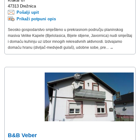
Krakar 67
47313 Drežnica
Pošalji upit
Prikaži potpuni opis
Seosko gospodarstvo smješteno u prekrasnom području planinskog
masiva Velike Kapele (Bjelolasica, Bijele stijene, Javornica) nudi smještaj
i domaću kuhinju uz izbor mnogih rekreativnih aktivnosti. Izdvajamo
domaću hranu (divljač-medvjeđi gulaš), udobne sobe, pre... →
B&B Veber