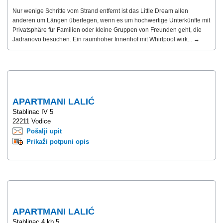
Nur wenige Schritte vom Strand entfernt ist das Little Dream allen
anderen um Längen überlegen, wenn es um hochwertige Unterkünfte mit
Privatsphäre für Familien oder kleine Gruppen von Freunden geht, die
Jadranovo besuchen. Ein raumhoher Innenhof mit Whirlpool wirk... →
APARTMANI LALIĆ
Stablinac IV 5
22211 Vodice
Pošalji upit
Prikaži potpuni opis
APARTMANI LALIĆ
Stablinac 4 kb 5