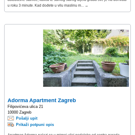
u roku 3 minute. Kad dođete u vilu maslinu m... →
Adorma Apartment Zagreb
Filipovićeva ulica 21
10000 Zagreb
Pošalji upit
Prikaži potpuni opis
Apartman Adorma nalazi se u mirnoj ulici nedaleko od centra garada.