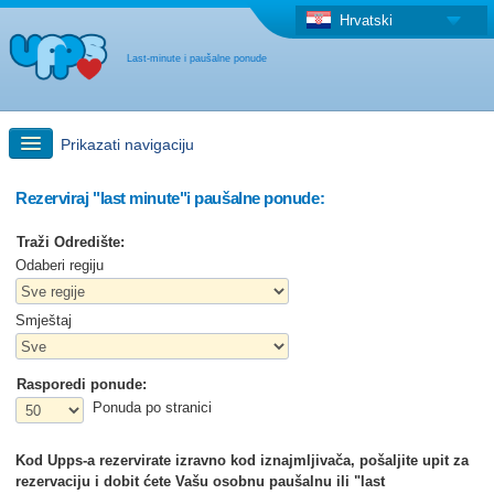
Hrvatski
Last-minute i paušalne ponude
Prikazati navigaciju
Brzo traženje
Rezerviraj "last minute"i paušalne ponude:
Traži Odredište:
Putovanja: Pretraga na zemljovidu
Odaberi regiju
Smještaj
"Last Minute"ponuda + Paušalna ponuda
Rasporedi ponude:
Druga država
Ponuda po stranici
Kod Upps-a rezervirate izravno kod iznajmljivača, pošaljite upit za
rezervaciju i dobit ćete Vašu osobnu paušalnu ili "last