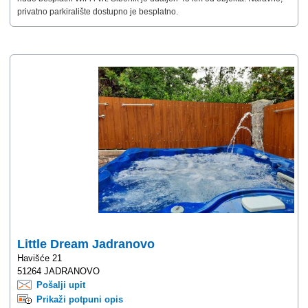
privatno parkiralište dostupno je besplatno.
Little Dream Jadranovo
Havišće 21
51264 JADRANOVO
Pošalji upit
Prikaži potpuni opis