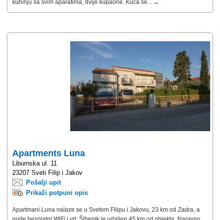
kuhinju sa svim aparatima, dvije kupaone. Kuća se... →
Apartments Luna
Liburnska ul. 11
23207 Sveti Filip i Jakov
Pošalji upit
Prikaži potpuni opis
Apartmani Luna nalaze se u Svetom Filipu i Jakovu, 23 km od Zadra, a
nude besplatni WiFi i vrt. Šibenik je udaljen 45 km od objekta. Naravno,