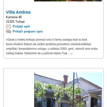
Villa Andrea
Kamena 46
21325 Tučepi
Pošalji upit
Prikaži potpuni opis
«Gosti u hotelu trebaju pronaći ono o čemu sanjaju kad su kod
kuće»Vođeni željom da našim gostima ponudimo visokokvalitetan
smještaj i besprijekornu uslugu, u svibnju 2005. god., otvorili smo vrata
našeg hotela. Nalazimo se u južnom dijelu Tu&... →