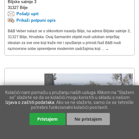
Biljske satnije 3
31327 Bilje
Pošalji upit
Prikaži potpuni opis
B&B Veber nalazi se u slikovitom naselju Bilje, na adresi Biljske satnije 3,
31327 Bilje, Hrvatska. Ovaj šarmantni objekt nudi udoban smještaj
idealan za sve one koji traže mir i opuštanje u prirodi.Naš B&B nudi
raznovrsne sobe opremljene modernim sadržajima koji ... →
Kolačići nam pomažu u pružanju naših usluga. Klikom na "Slažem
se" slažete se da se kolačići mogu koristiti u skladu s našom
Izjava o zaštiti podataka
. Ako se ne slažete, samo će se tehnički
potrebni funkcionalni kolačići postaviti.