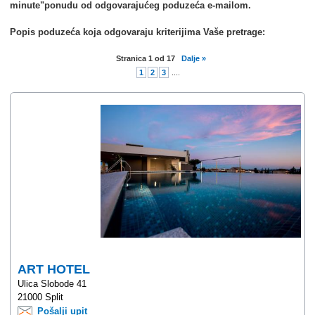
minute"ponudu od odgovarajućeg poduzeća e-mailom.
Popis poduzeća koja odgovaraju kriterijima Vaše pretrage:
Stranica
1
od
17
Dalje »
1
2
3
....
ART HOTEL
Ulica Slobode 41
21000 Split
Pošalji upit