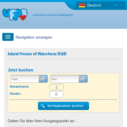
Deutsch
Lastminute und Pauschalangebote
Navigation anzeigen
Schnellsuche
Island House of Wanchese B&B
Reise: Landkarten-Suche
Jetzt buchen
Last Minute Angebot + Pauschalangebot
Erwachsene:
Kinder:
Anderes Land
Geben Sie bitte Ihren Ausgangspunkt an.: