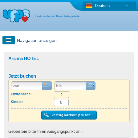
Deutsch
Lastminute und Pauschalangebote
Navigation anzeigen
Schnellsuche
Arsima HOTEL
Reise: Landkarten-Suche
Jetzt buchen
Last Minute Angebot + Pauschalangebot
Erwachsene:
Kinder:
Anderes Land
Geben Sie bitte Ihren Ausgangspunkt an.: