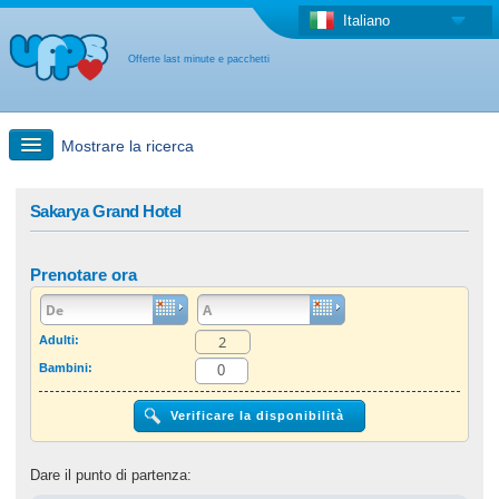
Italiano
Offerte last minute e pacchetti
Mostrare la ricerca
Ricerca rapida
Sakarya Grand Hotel
Viaggi: Ricerca con la mappa
Prenotare ora
Offerta last minute + Offerta forfettaria
Adulti:
Bambini:
Altro paese
Dare il punto di partenza: