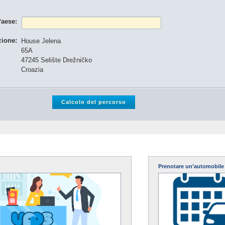
Paese:
zione:
House Jelena
65A
47245 Selište Drežničko
Croazia
Prenotare un’automobile