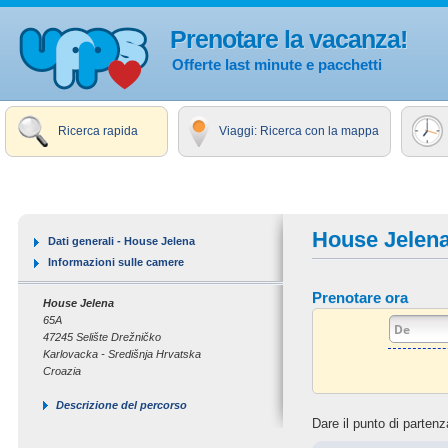
Prenotare la vacanza!
Offerte last minute e pacchetti
Ricerca rapida
Viaggi: Ricerca con la mappa
House Jelen
Dati generali - House Jelena
Informazioni sulle camere
Prenotare ora
House Jelena
65A
47245 Selište Drežničko
Karlovacka - Središnja Hrvatska
Croazia
Descrizione del percorso
Dare il punto di partenz