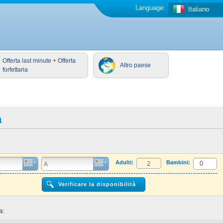
Language:
Italiano
Offerta last minute + Offerta
Altro paese
forfettaria
a
Adulti:
Bambini:
a: