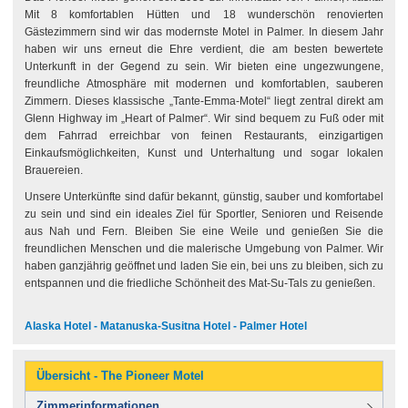
Mit 8 komfortablen Hütten und 18 wunderschön renovierten
Gästezimmern sind wir das modernste Motel in Palmer. In diesem Jahr
haben wir uns erneut die Ehre verdient, die am besten bewertete
Unterkunft in der Gegend zu sein. Wir bieten eine ungezwungene,
freundliche Atmosphäre mit modernen und komfortablen, sauberen
Zimmern. Dieses klassische „Tante-Emma-Motel“ liegt zentral direkt am
Glenn Highway im „Heart of Palmer“. Wir sind bequem zu Fuß oder mit
dem Fahrrad erreichbar von feinen Restaurants, einzigartigen
Einkaufsmöglichkeiten, Kunst und Unterhaltung und sogar lokalen
Brauereien.
Unsere Unterkünfte sind dafür bekannt, günstig, sauber und komfortabel
zu sein und sind ein ideales Ziel für Sportler, Senioren und Reisende
aus Nah und Fern. Bleiben Sie eine Weile und genießen Sie die
freundlichen Menschen und die malerische Umgebung von Palmer. Wir
haben ganzjährig geöffnet und laden Sie ein, bei uns zu bleiben, sich zu
entspannen und die friedliche Schönheit des Mat-Su-Tals zu genießen.
Alaska Hotel - Matanuska-Susitna Hotel - Palmer Hotel
Übersicht - The Pioneer Motel
Zimmerinformationen