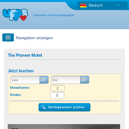
Deutsch
Lastminute und Pauschalangebote
Navigation anzeigen
Schnellsuche
The Pioneer Motel
Reise: Landkarten-Suche
Jetzt buchen
Last Minute Angebot + Pauschalangebot
Erwachsene:
Kinder:
Anderes Land