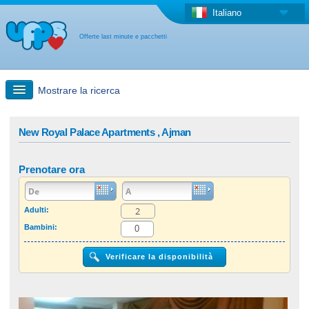
Italiano
Offerte last minute e pacchetti
Mostrare la ricerca
Ricerca rapida
New Royal Palace Apartments , Ajman
Viaggi: Ricerca con la mappa
Prenotare ora
Offerta last minute + Offerta forfettaria
Adulti:
Bambini:
Altro paese