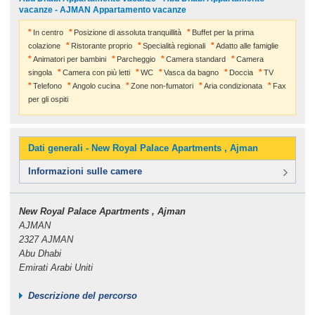
vacanze - AJMAN Appartamento vacanze
In centro
Posizione di assoluta tranquillità
Buffet per la prima
colazione
Ristorante proprio
Specialità regionali
Adatto alle famiglie
Animatori per bambini
Parcheggio
Camera standard
Camera
singola
Camera con più letti
WC
Vasca da bagno
Doccia
TV
Telefono
Angolo cucina
Zone non-fumatori
Aria condizionata
Fax
per gli ospiti
Dati generali - New Royal Palace Apartments , Ajman
Informazioni sulle camere
New Royal Palace Apartments , Ajman
AJMAN
2327 AJMAN
Abu Dhabi
Emirati Arabi Uniti
Descrizione del percorso