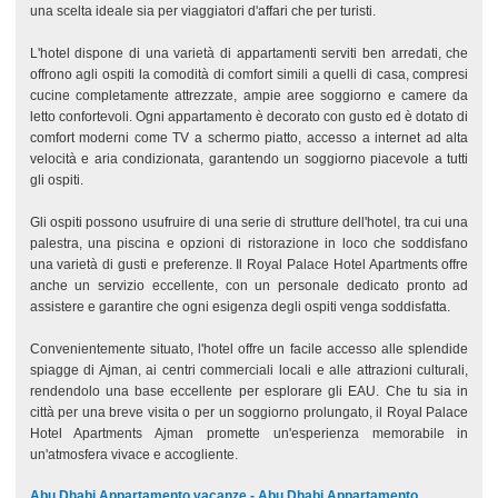
una scelta ideale sia per viaggiatori d'affari che per turisti.
L'hotel dispone di una varietà di appartamenti serviti ben arredati, che
offrono agli ospiti la comodità di comfort simili a quelli di casa, compresi
cucine completamente attrezzate, ampie aree soggiorno e camere da
letto confortevoli. Ogni appartamento è decorato con gusto ed è dotato di
comfort moderni come TV a schermo piatto, accesso a internet ad alta
velocità e aria condizionata, garantendo un soggiorno piacevole a tutti
gli ospiti.
Gli ospiti possono usufruire di una serie di strutture dell'hotel, tra cui una
palestra, una piscina e opzioni di ristorazione in loco che soddisfano
una varietà di gusti e preferenze. Il Royal Palace Hotel Apartments offre
anche un servizio eccellente, con un personale dedicato pronto ad
assistere e garantire che ogni esigenza degli ospiti venga soddisfatta.
Convenientemente situato, l'hotel offre un facile accesso alle splendide
spiagge di Ajman, ai centri commerciali locali e alle attrazioni culturali,
rendendolo una base eccellente per esplorare gli EAU. Che tu sia in
città per una breve visita o per un soggiorno prolungato, il Royal Palace
Hotel Apartments Ajman promette un'esperienza memorabile in
un'atmosfera vivace e accogliente.
Abu Dhabi Appartamento vacanze - Abu Dhabi Appartamento