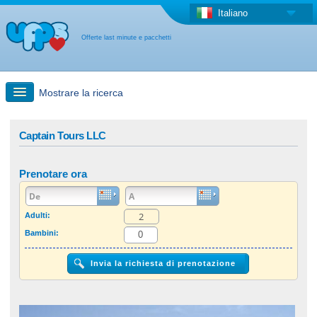
Italiano
Offerte last minute e pacchetti
Mostrare la ricerca
Ricerca rapida
Captain Tours LLC
Viaggi: Ricerca con la mappa
Prenotare ora
Offerta last minute + Offerta forfettaria
Adulti:
Bambini:
Altro paese