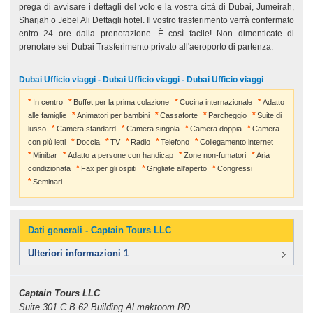
prega di avvisare i dettagli del volo e la vostra città di Dubai, Jumeirah,
Sharjah o Jebel Ali Dettagli hotel. Il vostro trasferimento verrà confermato
entro 24 ore dalla prenotazione. È così facile! Non dimenticate di
prenotare sei Dubai Trasferimento privato all'aeroporto di partenza.
Dubai Ufficio viaggi - Dubai Ufficio viaggi - Dubai Ufficio viaggi
In centro
Buffet per la prima colazione
Cucina internazionale
Adatto
alle famiglie
Animatori per bambini
Cassaforte
Parcheggio
Suite di
lusso
Camera standard
Camera singola
Camera doppia
Camera
con più letti
Doccia
TV
Radio
Telefono
Collegamento internet
Minibar
Adatto a persone con handicap
Zone non-fumatori
Aria
condizionata
Fax per gli ospiti
Grigliate all'aperto
Congressi
Seminari
Dati generali - Captain Tours LLC
Ulteriori informazioni 1
Captain Tours LLC
Suite 301 C B 62 Building Al maktoom RD