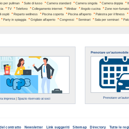
io per pullman
Suite di lusso
Camera standard
Camera singola
Camera doppia
ia
TV
Telefono
Collegamento internet
Minibar
Angolo cucina
Zone non-fumator
i ospiti
Reparto wellness
Piscina coperta
Piscina all'aperto
Palestra per il fitness
Party in spiaggia
Grigliate all'aperto
Congressi
Seminari
Sala per seminari
Pal
Prenotare un’automobile
Prenotare un’auto
tra impresa
|
Spazio riservato ai soci
del contratto
Newsletter
Link suggeriti
Sitemap
Directory
Tutte le reg