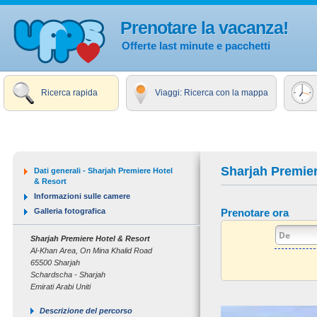
Prenotare la vacanza!
Offerte last minute e pacchetti
Ricerca rapida
Viaggi: Ricerca con la mappa
Sharjah Premier
Dati generali - Sharjah Premiere Hotel
& Resort
Informazioni sulle camere
Galleria fotografica
Prenotare ora
Sharjah Premiere Hotel & Resort
Al-Khan Area, On Mina Khalid Road
65500 Sharjah
Schardscha - Sharjah
Emirati Arabi Uniti
Descrizione del percorso