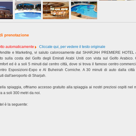
 di prenotazione
dotto automaticamente
Cliccate qui, per vedere il testo originale
e Vendite e Marketing, vi saluto calorosamente dal SHARJAH PREMIERE HOTE
ato sulla costa del Golfo degli Emirati Arabi Uniti con vista sul Golfo Arabico
fort ed è a soli 5 minuti dal centro città, dove si trova il famoso centro commerc
ntro Esposizioni-Expo e Al Buheirah Corniche. A 30 minuti di auto dalla città
ti dall'aeroporto di Sharjah.
ella spiaggia, offriamo accesso gratuito alla spiaggia ai nostri preziosi ospiti nel 
va a soli 300 metri da noi.
tel è la seguente: