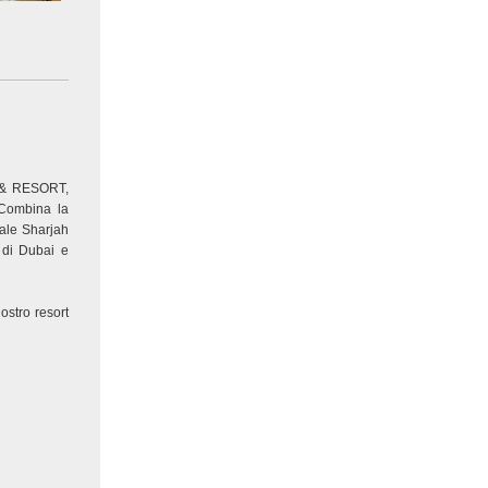
L & RESORT,
. Combina la
iale Sharjah
 di Dubai e
nostro resort