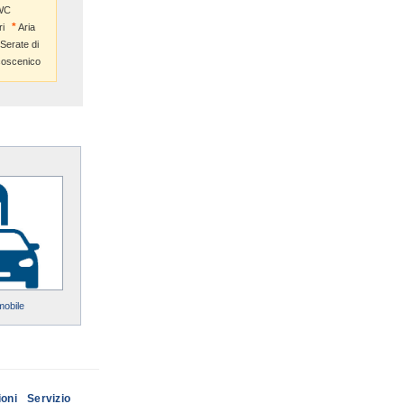
WC
i
Aria
Serate di
coscenico
mobile
ioni
Servizio