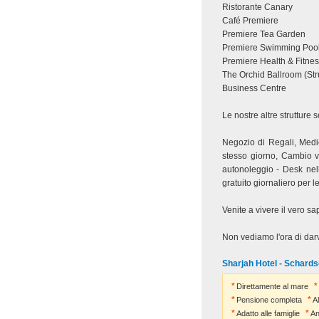
Ristorante Canary
Café Premiere
Premiere Tea Garden
Premiere Swimming Poo
Premiere Health & Fitne
The Orchid Ballroom (Str
Business Centre
Le nostre altre strutture
Negozio di Regali, Medi
stesso giorno, Cambio va
autonoleggio - Desk nell
gratuito giornaliero per l
Venite a vivere il vero sa
Non vediamo l'ora di darv
Sharjah Hotel - Schards
Direttamente al mare
Pensione completa
Al
Adatto alle famiglie
An