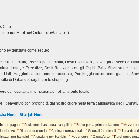
l
ss Club
utture per Meeting/Conferenze/Banchetti)
 sono evidenziate come segue:
co su chiamata, Piscina per bambini, Desk Escursioni, Lavaggio a secco e lavan
luta, Lounge Executive, Desk Relazioni con gli Ospiti, Baby Sitter su richiesta,
a Hall, Maggiori carte di credito accettate, Parcheggio sotterraneo gratuito, Serv
e città di Dubai e Sharjah per lo shopping.
pore dell'ospitalità internazionale nell'ambiente locale,
i il benvenuto con profondità dal nostro cuore nella terra carismatica degli Emirati.
cha Hotel - Sharjah Hotel
In campagna
Posizione di assoluta tranquillità
Buffet per la prima colazione
Mezza pe
l Inclusive
Ristorante proprio
Cucina internazionale
Specialità regionali
Ucina dietet
imatori per bambini
Riduzione per bambini
Ascensore
Cassaforte
Parcheggio sott