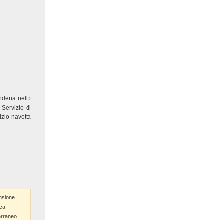
deria nello
 Servizio di
izio navetta
nsione
ica
erraneo