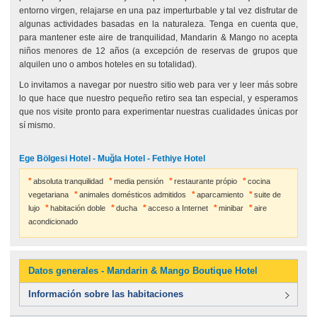
entorno virgen, relajarse en una paz imperturbable y tal vez disfrutar de
algunas actividades basadas en la naturaleza. Tenga en cuenta que,
para mantener este aire de tranquilidad, Mandarin & Mango no acepta
niños menores de 12 años (a excepción de reservas de grupos que
alquilen uno o ambos hoteles en su totalidad).
Lo invitamos a navegar por nuestro sitio web para ver y leer más sobre
lo que hace que nuestro pequeño retiro sea tan especial, y esperamos
que nos visite pronto para experimentar nuestras cualidades únicas por
sí mismo.
Ege Bölgesi Hotel - Muğla Hotel - Fethiye Hotel
absoluta tranquilidad
media pensión
restaurante própio
cocina
vegetariana
animales domésticos admitidos
aparcamiento
suite de
lujo
habitación doble
ducha
acceso a Internet
minibar
aire
acondicionado
Datos generales - Mandarin & Mango Boutique Hotel
Información sobre las habitaciones