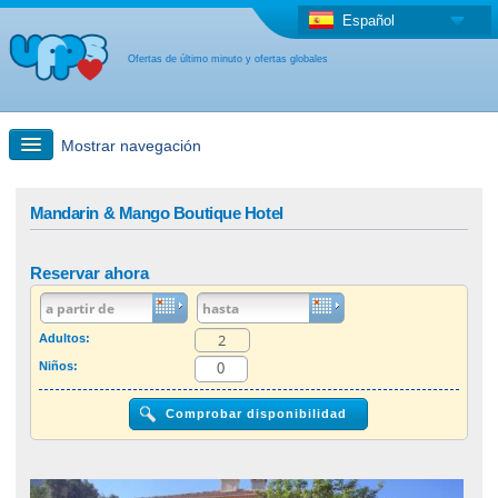
Español
Ofertas de último minuto y ofertas globales
Mostrar navegación
búsqueda rápida
Mandarin & Mango Boutique Hotel
Viajes: Búsqueda en el mapa
Reservar ahora
Oferta de última hora + Oferta global
Adultos:
Niños:
otro país