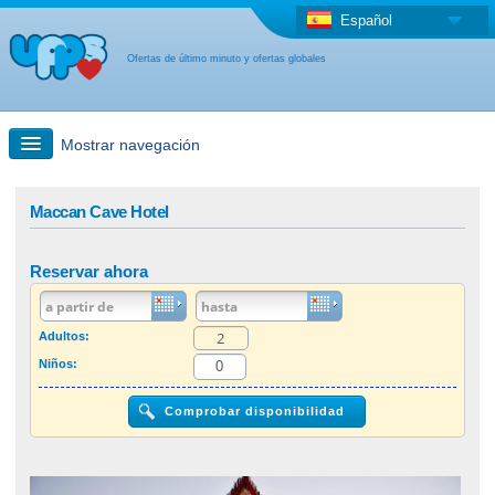
Español
Ofertas de último minuto y ofertas globales
Mostrar navegación
búsqueda rápida
Maccan Cave Hotel
Viajes: Búsqueda en el mapa
Reservar ahora
Oferta de última hora + Oferta global
Adultos:
Niños:
otro país