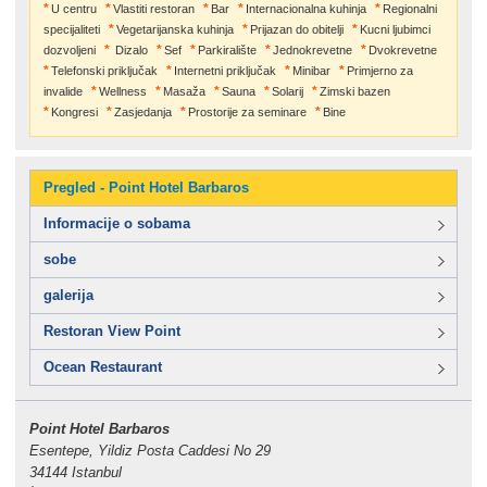
U centru
Vlastiti restoran
Bar
Internacionalna kuhinja
Regionalni
specijaliteti
Vegetarijanska kuhinja
Prijazan do obitelji
Kucni ljubimci
dozvoljeni
Dizalo
Sef
Parkiralište
Jednokrevetne
Dvokrevetne
Telefonski priključak
Internetni priključak
Minibar
Primjerno za
invalide
Wellness
Masaža
Sauna
Solarij
Zimski bazen
Kongresi
Zasjedanja
Prostorije za seminare
Bine
Pregled - Point Hotel Barbaros
Informacije o sobama
sobe
galerija
Restoran View Point
Ocean Restaurant
Point Hotel Barbaros
Esentepe, Yildiz Posta Caddesi No 29
34144 Istanbul