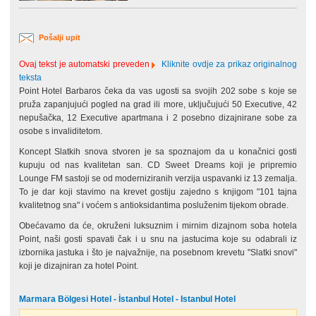
Pošalji upit
Ovaj tekst je automatski preveden
Kliknite ovdje za prikaz originalnog
teksta
Point Hotel Barbaros čeka da vas ugosti sa svojih 202 sobe s koje se
pruža zapanjujući pogled na grad ili more, uključujući 50 Executive, 42
nepušačka, 12 Executive apartmana i 2 posebno dizajnirane sobe za
osobe s invaliditetom.
Koncept Slatkih snova stvoren je sa spoznajom da u konačnici gosti
kupuju od nas kvalitetan san. CD Sweet Dreams koji je pripremio
Lounge FM sastoji se od moderniziranih verzija uspavanki iz 13 zemalja.
To je dar koji stavimo na krevet gostiju zajedno s knjigom "101 tajna
kvalitetnog sna" i voćem s antioksidantima posluženim tijekom obrade.
Obećavamo da će, okruženi luksuznim i mirnim dizajnom soba hotela
Point, naši gosti spavati čak i u snu na jastucima koje su odabrali iz
izbornika jastuka i što je najvažnije, na posebnom krevetu "Slatki snovi"
koji je dizajniran za hotel Point.
Marmara Bölgesi Hotel - İstanbul Hotel - Istanbul Hotel