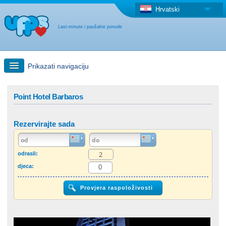
Hrvatski
Last-minute i paušalne ponude
Prikazati navigaciju
Brzo traženje
Point Hotel Barbaros
Putovanja: Pretraga na zemljovidu
Rezervirajte sada
"Last Minute"ponuda + Paušalna ponuda
odrasli:
djeca:
Druga država