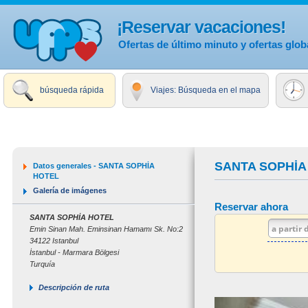
¡Reservar vacaciones!
Ofertas de último minuto y ofertas glob
búsqueda rápida
Viajes: Búsqueda en el mapa
SANTA SOPHİA
Datos generales - SANTA SOPHİA
HOTEL
Galería de imágenes
Reservar ahora
SANTA SOPHİA HOTEL
Emin Sinan Mah. Eminsinan Hamamı Sk. No:2
34122 Istanbul
İstanbul - Marmara Bölgesi
Turquía
Descripción de ruta