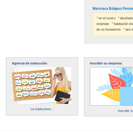
Marmara Bölgesi Pensión
en el centro
diseñado 
estándar
habitación ind
de no fumadores
aire 
Agencia de traducción
Inscribir su empresa
Le traducimos...
Inscribir 