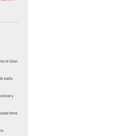
omo el Gran
 de baño
acional y
iudad tiene
os.