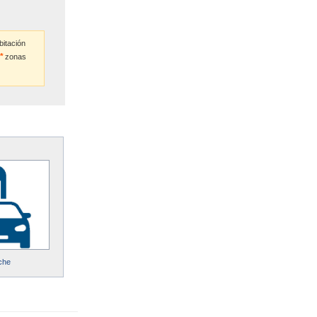
bitación
zonas
che