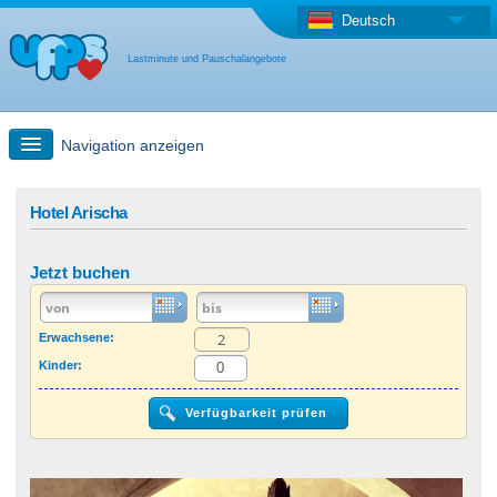
Deutsch
Lastminute und Pauschalangebote
Navigation anzeigen
Schnellsuche
Hotel Arischa
Reise: Landkarten-Suche
Jetzt buchen
Last Minute Angebot + Pauschalangebot
Erwachsene:
Kinder:
Anderes Land