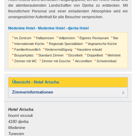
die atemberaubenden Landschaften von Djerba zu entdecken. Mit
freundlichem Personal und einer einladenden Atmosphäre wird ein
unvergesslicher Aufenthalt für alle Besucher versprochen.
Medenine Hotel - Medenine Hotel - djerba Hotel
Im Zentrum
Halbpension
Vollpension
Eigenes Restaurant
Bar
Internationale Küche
Regionale Spezialitäten
Vegetarische Küche
Familienfreundlich
Kinderermäßigung
Haustiere erlaubt
Busparkplatz
Standard Zimmer
Einzelbett
Doppelbett
Mehrbett
Zimmer mit WC
Zimmer mit Dusche
Aircondition
Schwimmbad
Übersicht - Hotel Arischa
Zimmerinformationen
Hotel Arischa
houmt essouk
4180 djerba
Medenine
Tunesien