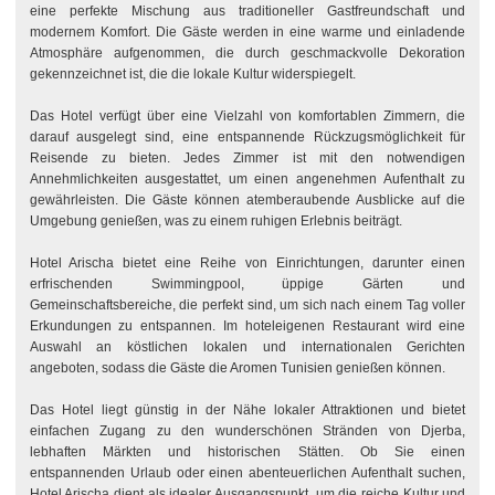
eine perfekte Mischung aus traditioneller Gastfreundschaft und
modernem Komfort. Die Gäste werden in eine warme und einladende
Atmosphäre aufgenommen, die durch geschmackvolle Dekoration
gekennzeichnet ist, die die lokale Kultur widerspiegelt.
Das Hotel verfügt über eine Vielzahl von komfortablen Zimmern, die
darauf ausgelegt sind, eine entspannende Rückzugsmöglichkeit für
Reisende zu bieten. Jedes Zimmer ist mit den notwendigen
Annehmlichkeiten ausgestattet, um einen angenehmen Aufenthalt zu
gewährleisten. Die Gäste können atemberaubende Ausblicke auf die
Umgebung genießen, was zu einem ruhigen Erlebnis beiträgt.
Hotel Arischa bietet eine Reihe von Einrichtungen, darunter einen
erfrischenden Swimmingpool, üppige Gärten und
Gemeinschaftsbereiche, die perfekt sind, um sich nach einem Tag voller
Erkundungen zu entspannen. Im hoteleigenen Restaurant wird eine
Auswahl an köstlichen lokalen und internationalen Gerichten
angeboten, sodass die Gäste die Aromen Tunisien genießen können.
Das Hotel liegt günstig in der Nähe lokaler Attraktionen und bietet
einfachen Zugang zu den wunderschönen Stränden von Djerba,
lebhaften Märkten und historischen Stätten. Ob Sie einen
entspannenden Urlaub oder einen abenteuerlichen Aufenthalt suchen,
Hotel Arischa dient als idealer Ausgangspunkt, um die reiche Kultur und