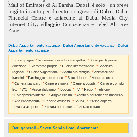
Mall of Emirates di Al Barsha, Dubai, è solo
un breve
tragitto in auto per il centro congressi di Dubai, Dubai
Financial Centre e adiacente al Dubai Media City,
Internet City, villaggio Conoscenza e Jebel Ali Free
Zone.
Dubai Appartamento vacanze - Dubai Appartamento vacanze - Dubai
Appartamento vacanze
In campagna
Posizione di assoluta tranquillità
Buffet per la prima
colazione
Ristorante proprio
Cucina internazionale
Specialità
regionali
Cucina vegetariana
Adatto alle famiglie
Animatori per
bambini
Parcheggio sotterraneo
Suite di lusso
Appartamento
Camera standard
Camera singola
Camera doppia
Camera con più
letti
WC
Vasca da bagno
Doccia
TV
Radio
Telefono
Collegamento internet
Angolo cucina
Adatto a persone con handicap
Aria condizionata
Reparto wellness
Sauna
Piscina coperta
Piscina all'aperto
Palestra per il fitness
Serate di ballo
Dati generali - Seven Sands Hotel Apartments