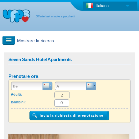
Italiano
Offerte last minute e pacchetti
Mostrare la ricerca
Ricerca rapida
Seven Sands Hotel Apartments
Viaggi: Ricerca con la mappa
Prenotare ora
Offerta last minute + Offerta forfettaria
Adulti:
Bambini:
Altro paese