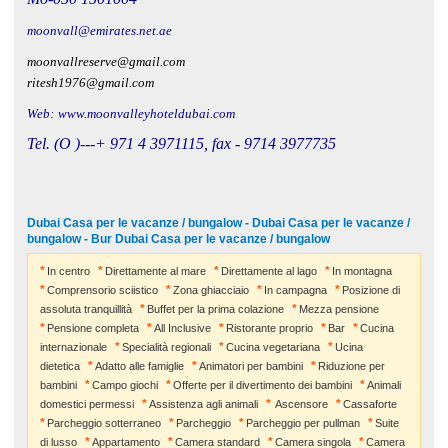
moonvall@emirates.net.ae
moonvallreserve@gmail.com
ritesh1976@gmail.com
Web:
www.moonvalleyhoteldubai.com
Tel. (O )---+ 971 4 3971115, fax - 9714 3977735
Dubai Casa per le vacanze / bungalow - Dubai Casa per le vacanze /
bungalow - Bur Dubai Casa per le vacanze / bungalow
In centro
Direttamente al mare
Direttamente al lago
In montagna
Comprensorio sciistico
Zona ghiacciaio
In campagna
Posizione di
assoluta tranquillità
Buffet per la prima colazione
Mezza pensione
Pensione completa
All Inclusive
Ristorante proprio
Bar
Cucina
internazionale
Specialità regionali
Cucina vegetariana
Ucina
dietetica
Adatto alle famiglie
Animatori per bambini
Riduzione per
bambini
Campo giochi
Offerte per il divertimento dei bambini
Animali
domestici permessi
Assistenza agli animali
Ascensore
Cassaforte
Parcheggio sotterraneo
Parcheggio
Parcheggio per pullman
Suite
di lusso
Appartamento
Camera standard
Camera singola
Camera