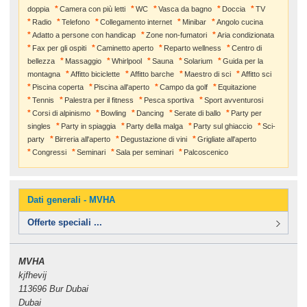
doppia
Camera con più letti
WC
Vasca da bagno
Doccia
TV
Radio
Telefono
Collegamento internet
Minibar
Angolo cucina
Adatto a persone con handicap
Zone non-fumatori
Aria condizionata
Fax per gli ospiti
Caminetto aperto
Reparto wellness
Centro di
bellezza
Massaggio
Whirlpool
Sauna
Solarium
Guida per la
montagna
Affitto biciclette
Affitto barche
Maestro di sci
Affitto sci
Piscina coperta
Piscina all'aperto
Campo da golf
Equitazione
Tennis
Palestra per il fitness
Pesca sportiva
Sport avventurosi
Corsi di alpinismo
Bowling
Dancing
Serate di ballo
Party per
singles
Party in spiaggia
Party della malga
Party sul ghiaccio
Sci-
party
Birreria all'aperto
Degustazione di vini
Grigliate all'aperto
Congressi
Seminari
Sala per seminari
Palcoscenico
Dati generali - MVHA
Offerte speciali ...
MVHA
kjfhevij
113696 Bur Dubai
Dubai