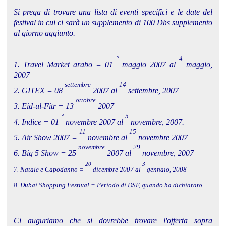
Si prega di trovare una lista di eventi specifici e le date del
festival in cui ci sarà un supplemento di 100 Dhs supplemento
al giorno aggiunto.
°
4
1. Travel Market arabo = 01
maggio 2007 al
maggio,
2007
settembre
14
2. GITEX = 08
2007 al
settembre, 2007
ottobre
3. Eid-ul-Fitr = 13
2007
°
5
4. Indice = 01
novembre 2007 al
novembre, 2007.
11
15
5. Air Show 2007 =
novembre al
novembre 2007
novembre
29
6. Big 5 Show = 25
2007 al
novembre, 2007
20
3
7. Natale e Capodanno =
dicembre 2007 al
gennaio, 2008
8. Dubai Shopping Festival = Periodo di DSF, quando ha dichiarato.
Ci auguriamo che si dovrebbe trovare l'offerta sopra