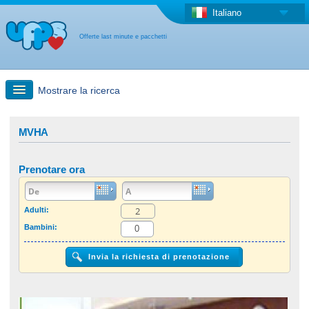
Italiano
Offerte last minute e pacchetti
Mostrare la ricerca
Ricerca rapida
MVHA
Viaggi: Ricerca con la mappa
Prenotare ora
Offerta last minute + Offerta forfettaria
Adulti:
Bambini:
Altro paese