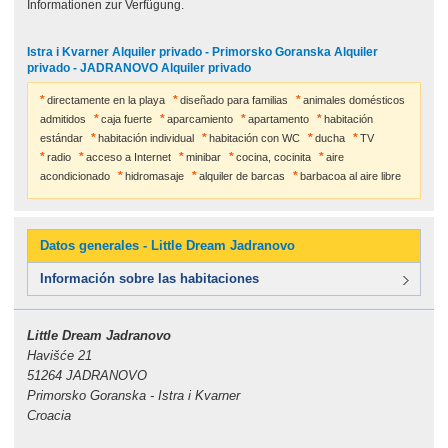
Informationen zur Verfügung.
Istra i Kvarner Alquiler privado - Primorsko Goranska Alquiler
privado - JADRANOVO Alquiler privado
directamente en la playa
diseñado para familias
animales domésticos
admitidos
caja fuerte
aparcamiento
apartamento
habitación
estándar
habitación individual
habitación con WC
ducha
TV
radio
acceso a Internet
minibar
cocina, cocinita
aire
acondicionado
hidromasaje
alquiler de barcas
barbacoa al aire libre
Datos generales - Little Dream Jadranovo
Información sobre las habitaciones
Little Dream Jadranovo
Havišće 21
51264 JADRANOVO
Primorsko Goranska - Istra i Kvarner
Croacia