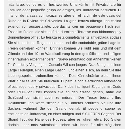
más largo, donde es un hochwertige Unterkünfte mit Privatsphäre für
Familien oder pequeño grupo de amigos, los Jadranovo besuchen. El
interior de la casa con jacuzzi se abre en el jardín de este oasis del
Ruhe en la Riviera de Crikvenica. La gran terraza alberga una cocina
exterior, voll ausgestattete, überdachte con un bequemen Tisch zum
Essen im Freien, die sich auf die durmiente Terrasse con hidromasaje y
Sonnenliegen öffnet. La terraza está completamente amueblada, sodass
Sie sich auch bei Regen ausruhen und die confortable, grüne Lage im
Freien genießen können. Drinnen können Sie kühl sein und mit dem
Climate und der 10-cm-Wandisolierung in den gemütlichen und luftigen
Innenräumen experimentieren. Nuevo reformado con Annehmlichkeiten
für Comfort y Vergnügen. Consola Wii con juegos. Draußen gibt esinen
Large Feuergrill, einen Large Gasgrill und einen Tisch, an dem Sie Ihre
Lieblingsspeisen zubereiten können. Dos Kühlschränke bieten Ihnen
Platz für alles, era Sie brauchen. El parque con electricidad automática
ofrece seguridad y privacidad. Dank des intelligent Zugangs mit Code
oder RFID-Schlüssel können Sie an den Strand gehen, ohne die
Schlüssel bei sich haben zu müssen. Der Tresor bewahrt Ihre
Dokumente und Werte sicher auf. 6 Cameras schützen Sie und Ihre
Sachen, während Sie den Strand genial. El pequeño sueño se
encuentra en Jadranovo, en einer ruhigen und SICHEREN Gegend. Der
Strand liegt der Nähe des Houses, aber es führen etwa 100 Stufen
dorthin. Leer más Aufenthalts stehen wir Ihnen für alle möglichen