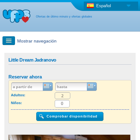
Español
Ofertas de último minuto y ofertas globales
Mostrar navegación
búsqueda rápida
Little Dream Jadranovo
Viajes: Búsqueda en el mapa
Reservar ahora
Oferta de última hora + Oferta global
Adultos:
Niños:
otro país