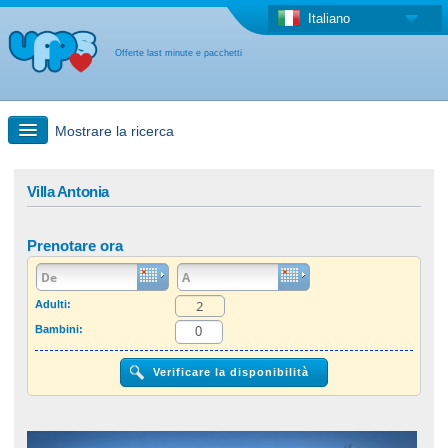
Italiano
Offerte last minute e pacchetti
Mostrare la ricerca
Ricerca rapida
Villa Antonia
Viaggi: Ricerca con la mappa
Prenotare ora
Offerta last minute + Offerta forfettaria
Adulti:
Bambini:
Altro paese