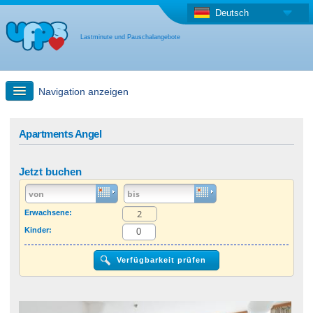
Deutsch
Lastminute und Pauschalangebote
Navigation anzeigen
Schnellsuche
Apartments Angel
Reise: Landkarten-Suche
Jetzt buchen
Last Minute Angebot + Pauschalangebot
Erwachsene:
Kinder:
Anderes Land