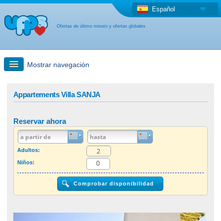
Español
Ofertas de último minuto y ofertas globales
Mostrar navegación
búsqueda rápida
Appartements Villa SANJA
Viajes: Búsqueda en el mapa
Reservar ahora
Oferta de última hora + Oferta global
Adultos:
Niños:
otro país