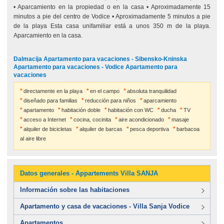
• Aparcamiento en la propiedad o en la casa • Aproximadamente 15
minutos a pie del centro de Vodice • Aproximadamente 5 minutos a pie
de la playa Esta casa unifamiliar está a unos 350 m de la playa.
Aparcamiento en la casa.
Dalmacija Apartamento para vacaciones - Sibensko-Kninska
Apartamento para vacaciones - Vodice Apartamento para
vacaciones
directamente en la playa
en el campo
absoluta tranquilidad
diseñado para familias
reducción para niños
aparcamiento
apartamento
habitación doble
habitación con WC
ducha
TV
acceso a Internet
cocina, cocinita
aire acondicionado
masaje
alquiler de bicicletas
alquiler de barcas
pesca deportiva
barbacoa
al aire libre
Datos generales - Appartements Villa SANJA
Información sobre las habitaciones
Apartamento y casa de vacaciones - Villa Sanja Vodice
Apartamentos