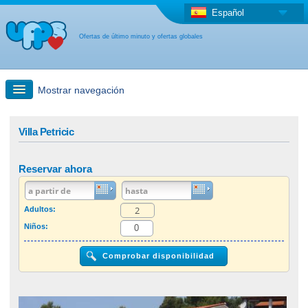
Español
Ofertas de último minuto y ofertas globales
Mostrar navegación
búsqueda rápida
Villa Petricic
Viajes: Búsqueda en el mapa
Reservar ahora
Oferta de última hora + Oferta global
Adultos:
Niños:
otro país