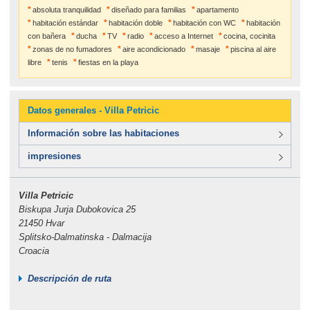
absoluta tranquilidad
diseñado para familias
apartamento
habitación estándar
habitación doble
habitación con WC
habitación
con bañera
ducha
TV
radio
acceso a Internet
cocina, cocinita
zonas de no fumadores
aire acondicionado
masaje
piscina al aire
libre
tenis
fiestas en la playa
Datos generales - Villa Petricic
Información sobre las habitaciones
impresiones
Villa Petricic
Biskupa Jurja Dubokovica 25
21450 Hvar
Splitsko-Dalmatinska - Dalmacija
Croacia
Descripción de ruta