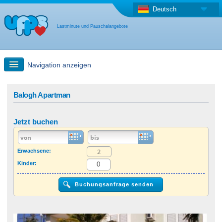
Deutsch
Lastminute und Pauschalangebote
Navigation anzeigen
Schnellsuche
Balogh Apartman
Reise: Landkarten-Suche
Jetzt buchen
Last Minute Angebot + Pauschalangebot
Erwachsene:
Kinder:
Anderes Land