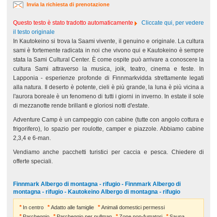
Invia la richiesta di prenotazione
Questo testo è stato tradotto automaticamente
Cliccate qui, per vedere
il testo originale
In Kautokeino si trova la Saami vivente, il genuino e originale. La cultura
sami è fortemente radicata in noi che vivono qui e Kautokeino è sempre
stata la Sami Cultural Center. È come ospite può arrivare a conoscere la
cultura Sami attraverso la musica, joik, teatro, cinema e feste. In
Lapponia - esperienze profonde di Finnmarkvidda strettamente legati
alla natura. Il deserto è potente, cieli è più grande, la luna è più vicina a
l'aurora boreale è un fenomeno di tutti i giorni in inverno. In estate il sole
di mezzanotte rende brillanti e gloriosi notti d'estate.
Adventure Camp è un campeggio con cabine (tutte con angolo cottura e
frigorifero), lo spazio per roulotte, camper e piazzole. Abbiamo cabine
2,3,4 e 6-man.
Vendiamo anche pacchetti turistici per caccia e pesca. Chiedere di
offerte speciali.
Finnmark Albergo di montagna - rifugio - Finnmark Albergo di
montagna - rifugio - Kautokeino Albergo di montagna - rifugio
In centro
Adatto alle famiglie
Animali domestici permessi
Parcheggio
Parcheggio per pullman
Zone non-fumatori
Sauna