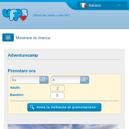
Italiano
Offerte last minute e pacchetti
Mostrare la ricerca
Ricerca rapida
Adventurecamp
Viaggi: Ricerca con la mappa
Prenotare ora
Offerta last minute + Offerta forfettaria
Adulti:
Bambini:
Altro paese