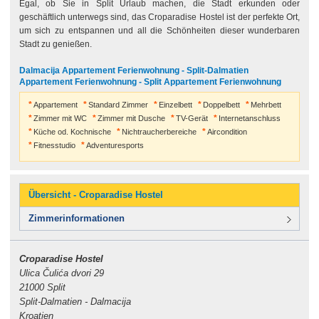
Egal, ob Sie in Split Urlaub machen, die Stadt erkunden oder
geschäftlich unterwegs sind, das Croparadise Hostel ist der perfekte Ort,
um sich zu entspannen und all die Schönheiten dieser wunderbaren
Stadt zu genießen.
Dalmacija Appartement Ferienwohnung - Split-Dalmatien
Appartement Ferienwohnung - Split Appartement Ferienwohnung
Appartement
Standard Zimmer
Einzelbett
Doppelbett
Mehrbett
Zimmer mit WC
Zimmer mit Dusche
TV-Gerät
Internetanschluss
Küche od. Kochnische
Nichtraucherbereiche
Aircondition
Fitnesstudio
Adventuresports
Übersicht - Croparadise Hostel
Zimmerinformationen
Croparadise Hostel
Ulica Čulića dvori 29
21000 Split
Split-Dalmatien - Dalmacija
Kroatien