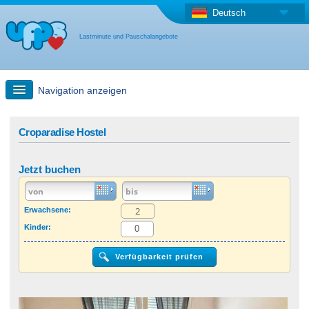
Deutsch
Lastminute und Pauschalangebote
Navigation anzeigen
Schnellsuche
Croparadise Hostel
Reise: Landkarten-Suche
Jetzt buchen
Last Minute Angebot + Pauschalangebot
Erwachsene:
Kinder:
Anderes Land