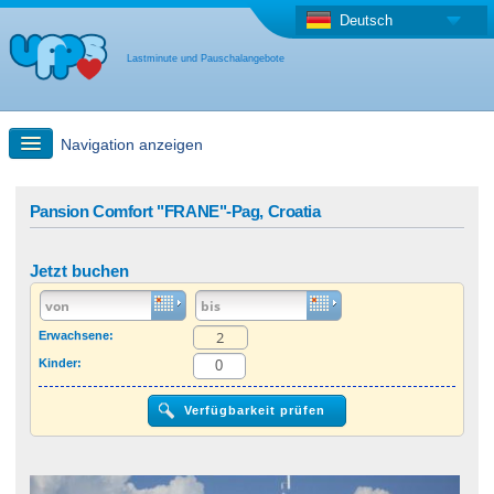
Deutsch
Lastminute und Pauschalangebote
Navigation anzeigen
Schnellsuche
Pansion Comfort "FRANE"-Pag, Croatia
Reise: Landkarten-Suche
Jetzt buchen
Last Minute Angebot + Pauschalangebot
Erwachsene:
Kinder:
Anderes Land