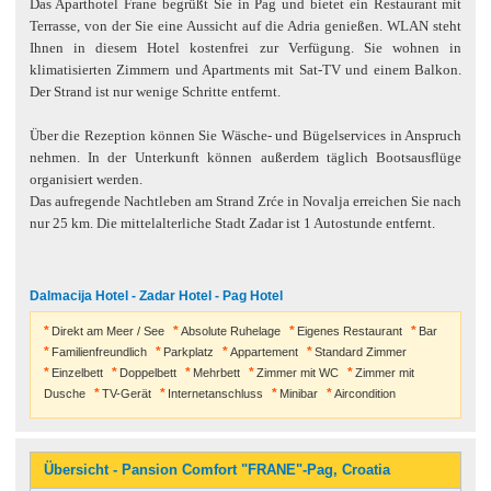
Das Aparthotel Frane begrüßt Sie in Pag und bietet ein Restaurant mit
Terrasse, von der Sie eine Aussicht auf die Adria genießen. WLAN steht
Ihnen in diesem Hotel kostenfrei zur Verfügung. Sie wohnen in
klimatisierten Zimmern und Apartments mit Sat-TV und einem Balkon.
Der Strand ist nur wenige Schritte entfernt.
Über die Rezeption können Sie Wäsche- und Bügelservices in Anspruch
nehmen. In der Unterkunft können außerdem täglich Bootsausflüge
organisiert werden.
Das aufregende Nachtleben am Strand Zrće in Novalja erreichen Sie nach
nur 25 km. Die mittelalterliche Stadt Zadar ist 1 Autostunde entfernt.
Dalmacija Hotel - Zadar Hotel - Pag Hotel
Direkt am Meer / See
Absolute Ruhelage
Eigenes Restaurant
Bar
Familienfreundlich
Parkplatz
Appartement
Standard Zimmer
Einzelbett
Doppelbett
Mehrbett
Zimmer mit WC
Zimmer mit
Dusche
TV-Gerät
Internetanschluss
Minibar
Aircondition
Übersicht - Pansion Comfort "FRANE"-Pag, Croatia