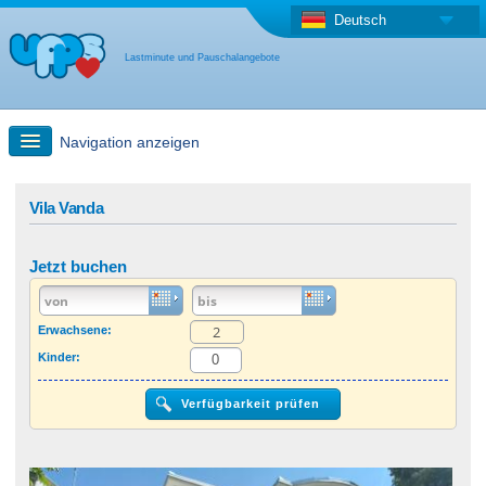
Deutsch
Lastminute und Pauschalangebote
Navigation anzeigen
Schnellsuche
Vila Vanda
Reise: Landkarten-Suche
Jetzt buchen
Last Minute Angebot + Pauschalangebot
Erwachsene:
Kinder:
Anderes Land