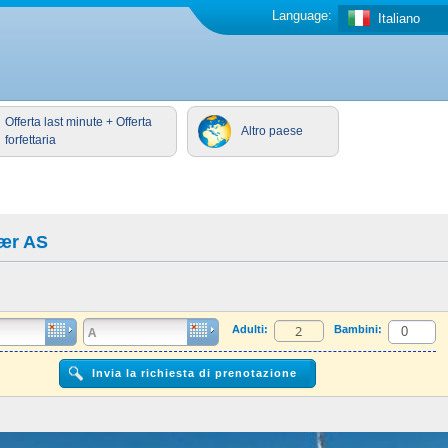
Language:
Italiano
Offerta last minute + Offerta
Altro paese
forfettaria
ær AS
Adulti:
Bambini: