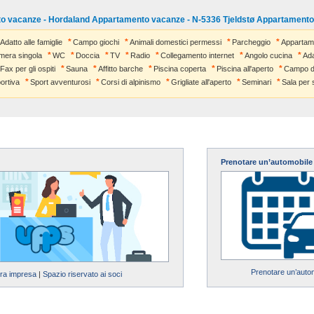
o vacanze - Hordaland Appartamento vacanze - N-5336 Tjeldstø Appartament
Adatto alle famiglie
Campo giochi
Animali domestici permessi
Parcheggio
Appartam
mera singola
WC
Doccia
TV
Radio
Collegamento internet
Angolo cucina
Ada
Fax per gli ospiti
Sauna
Affitto barche
Piscina coperta
Piscina all'aperto
Campo da
ortiva
Sport avventurosi
Corsi di alpinismo
Grigliate all'aperto
Seminari
Sala per 
Prenotare un’automobile
Prenotare un’auto
tra impresa
|
Spazio riservato ai soci