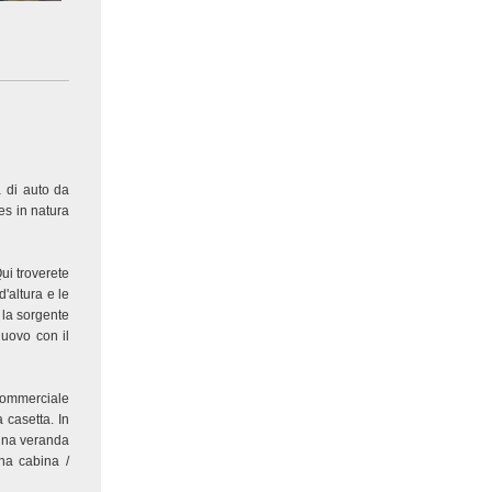
 di auto da
es in natura
ui troverete
'altura e le
 la sorgente
nuovo con il
 commerciale
 casetta. In
 una veranda
una cabina /