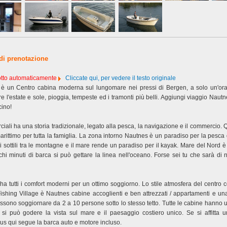
 di prenotazione
dotto automaticamente
Cliccate qui, per vedere il testo originale
 è un Centro cabina moderna sul lungomare nei pressi di Bergen, a solo un'ora
 l'estate e sole, pioggia, tempeste ed i tramonti più belli. Aggiungi viaggio Nautn
cino!
ali ha una storia tradizionale, legato alla pesca, la navigazione e il commercio. Q
rittimo per tutta la famiglia. La zona intorno Nautnes è un paradiso per la pesca d
ali sottili tra le montagne e il mare rende un paradiso per il kayak. Mare del Nord è
chi minuti di barca si può gettare la linea nell'oceano. Forse sei tu che sarà di 
ha tutti i comfort moderni per un ottimo soggiorno. Lo stile atmosfera del centro
Fishing Village è Nautnes cabine accoglienti e ben attrezzati / appartamenti e una
ssono soggiornare da 2 a 10 persone sotto lo stesso tetto. Tutte le cabine hanno
 si può godere la vista sul mare e il paesaggio costiero unico. Se si affitta 
 qui segue la barca auto e motore incluso.