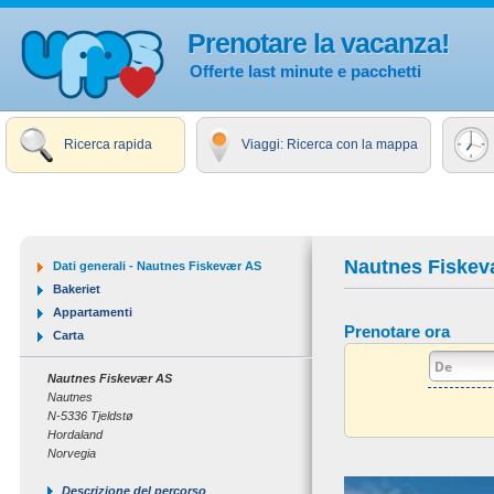
Prenotare la vacanza!
Offerte last minute e pacchetti
Ricerca rapida
Viaggi: Ricerca con la mappa
Nautnes Fiskev
Dati generali - Nautnes Fiskevær AS
Bakeriet
Appartamenti
Prenotare ora
Carta
Nautnes Fiskevær AS
Nautnes
N-5336 Tjeldstø
Hordaland
Norvegia
Descrizione del percorso