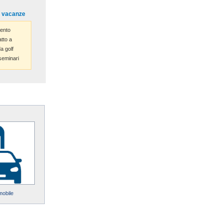
o vacanze
ento
tto a
 golf
seminari
mobile