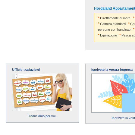
Hordaland Appartament
Direttamente al mare
Camera standard
Ca
persone con handicap
Equitazione
Pesca sp
Ufficio traduzioni
Iscrivete la vostra impresa
Traduciamo per voi...
Iscrivete la vos