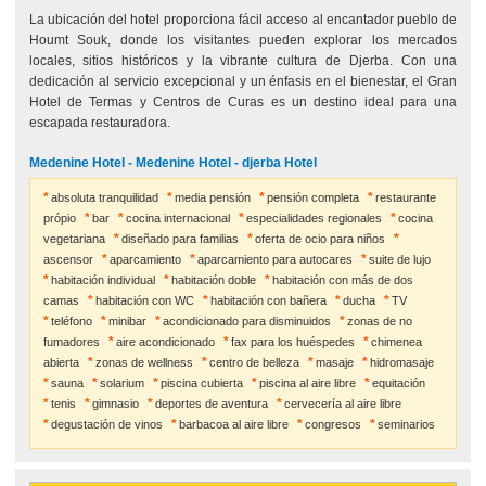
La ubicación del hotel proporciona fácil acceso al encantador pueblo de
Houmt Souk, donde los visitantes pueden explorar los mercados
locales, sitios históricos y la vibrante cultura de Djerba. Con una
dedicación al servicio excepcional y un énfasis en el bienestar, el Gran
Hotel de Termas y Centros de Curas es un destino ideal para una
escapada restauradora.
Medenine Hotel - Medenine Hotel - djerba Hotel
absoluta tranquilidad
media pensión
pensión completa
restaurante
própio
bar
cocina internacional
especialidades regionales
cocina
vegetariana
diseñado para familias
oferta de ocio para niños
ascensor
aparcamiento
aparcamiento para autocares
suite de lujo
habitación individual
habitación doble
habitación con más de dos
camas
habitación con WC
habitación con bañera
ducha
TV
teléfono
minibar
acondicionado para disminuidos
zonas de no
fumadores
aire acondicionado
fax para los huéspedes
chimenea
abierta
zonas de wellness
centro de belleza
masaje
hidromasaje
sauna
solarium
piscina cubierta
piscina al aire libre
equitación
tenis
gimnasio
deportes de aventura
cervecería al aire libre
degustación de vinos
barbacoa al aire libre
congresos
seminarios