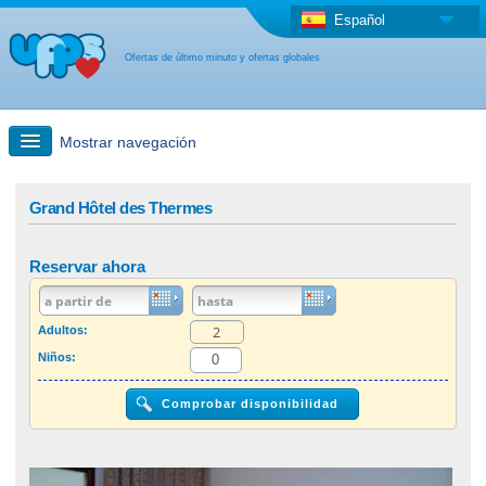
Español
Ofertas de último minuto y ofertas globales
Mostrar navegación
búsqueda rápida
Grand Hôtel des Thermes
Viajes: Búsqueda en el mapa
Reservar ahora
Oferta de última hora + Oferta global
Adultos:
Niños:
otro país