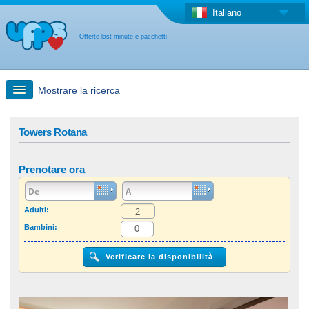
Italiano
Offerte last minute e pacchetti
Mostrare la ricerca
Ricerca rapida
Towers Rotana
Viaggi: Ricerca con la mappa
Prenotare ora
Offerta last minute + Offerta forfettaria
Adulti:
Bambini:
Altro paese