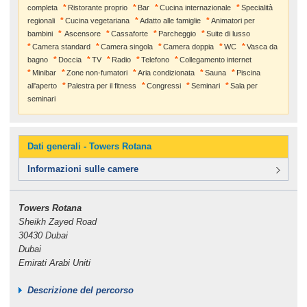
completa
Ristorante proprio
Bar
Cucina internazionale
Specialità
regionali
Cucina vegetariana
Adatto alle famiglie
Animatori per
bambini
Ascensore
Cassaforte
Parcheggio
Suite di lusso
Camera standard
Camera singola
Camera doppia
WC
Vasca da
bagno
Doccia
TV
Radio
Telefono
Collegamento internet
Minibar
Zone non-fumatori
Aria condizionata
Sauna
Piscina
all'aperto
Palestra per il fitness
Congressi
Seminari
Sala per
seminari
Dati generali - Towers Rotana
Informazioni sulle camere
Towers Rotana
Sheikh Zayed Road
30430 Dubai
Dubai
Emirati Arabi Uniti
Descrizione del percorso