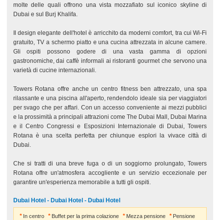
molte delle quali offrono una vista mozzafiato sul iconico skyline di
Dubai e sul Burj Khalifa.
Il design elegante dell'hotel è arricchito da moderni comfort, tra cui Wi-Fi
gratuito, TV a schermo piatto e una cucina attrezzata in alcune camere.
Gli ospiti possono godere di una vasta gamma di opzioni
gastronomiche, dai caffè informali ai ristoranti gourmet che servono una
varietà di cucine internazionali.
Towers Rotana offre anche un centro fitness ben attrezzato, una spa
rilassante e una piscina all'aperto, rendendolo ideale sia per viaggiatori
per svago che per affari. Con un accesso conveniente ai mezzi pubblici
e la prossimità a principali attrazioni come The Dubai Mall, Dubai Marina
e il Centro Congressi e Esposizioni Internazionale di Dubai, Towers
Rotana è una scelta perfetta per chiunque esplori la vivace città di
Dubai.
Che si tratti di una breve fuga o di un soggiorno prolungato, Towers
Rotana offre un'atmosfera accogliente e un servizio eccezionale per
garantire un'esperienza memorabile a tutti gli ospiti.
Dubai Hotel - Dubai Hotel - Dubai Hotel
In centro
Buffet per la prima colazione
Mezza pensione
Pensione