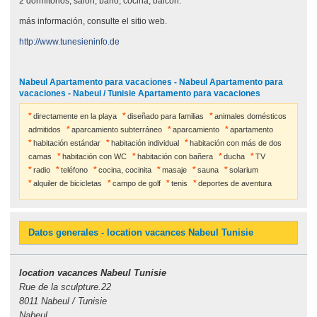
2 dormitorios, salón, baño, cocina, balcón.
más información, consulte el sitio web.
http://www.tunesieninfo.de
Nabeul Apartamento para vacaciones - Nabeul Apartamento para
vacaciones - Nabeul / Tunisie Apartamento para vacaciones
directamente en la playa
diseñado para familias
animales domésticos
admitidos
aparcamiento subterráneo
aparcamiento
apartamento
habitación estándar
habitación individual
habitación con más de dos
camas
habitación con WC
habitación con bañera
ducha
TV
radio
teléfono
cocina, cocinita
masaje
sauna
solarium
alquiler de bicicletas
campo de golf
tenis
deportes de aventura
Datos generales - location vacances Nabeul Tunisie
location vacances Nabeul Tunisie
Rue de la sculpture.22
8011 Nabeul / Tunisie
Nabeul