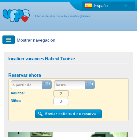
Español
Ofertas de último minuto y ofertas globales
Mostrar navegación
búsqueda rápida
location vacances Nabeul Tunisie
Viajes: Búsqueda en el mapa
Reservar ahora
Oferta de última hora + Oferta global
Adultos:
Niños:
otro país