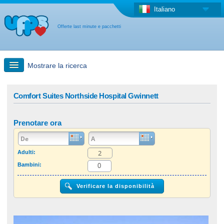
Italiano
Offerte last minute e pacchetti
Mostrare la ricerca
Ricerca rapida
Comfort Suites Northside Hospital Gwinnett
Viaggi: Ricerca con la mappa
Prenotare ora
Offerta last minute + Offerta forfettaria
Adulti:
Bambini:
Altro paese