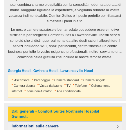
hotel combina charme e ospitalità con la comodità moderna a portata di
mano. Viaggiare riguarda le esperienze, e vogliamo rendere la vostra
vacanza indimenticabile. Comfort Suites è il posto perfetto per rilassarsi
e mettere i piedi in alto.
Le nostre camere spaziose e ben arredate potrebbero essere motivo
sufficiente per scegliere Comfort Suites a Lawrenceville. I nostri servizi
sono ciò che ci distingue realmente da altre destinazioni alberghiere. I
servizi includono WiFi, spazi per incontri, centro fitness e un centro
business per tutte le vostre esigenze professionali. Inoltre, serviamo una
colazione calda gratuita che include le nostre famose waffle.
Georgia Hotel - Gwinnett Hotel - Lawrenceville Hotel
Ascensore
Parcheggio
Camera standard
Camera singola
Camera doppia
Vasca da bagno
TV
Telefono
Collegamento
internet
Zone non-fumatori
Aria condizionata
Dati generali - Comfort Suites Northside Hospital
Gwinnett
Informazioni sulle camere