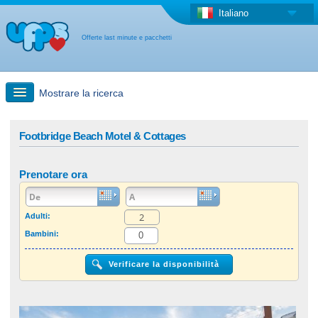
Italiano
Offerte last minute e pacchetti
Mostrare la ricerca
Ricerca rapida
Footbridge Beach Motel & Cottages
Viaggi: Ricerca con la mappa
Prenotare ora
Offerta last minute + Offerta forfettaria
Adulti:
Bambini:
Altro paese