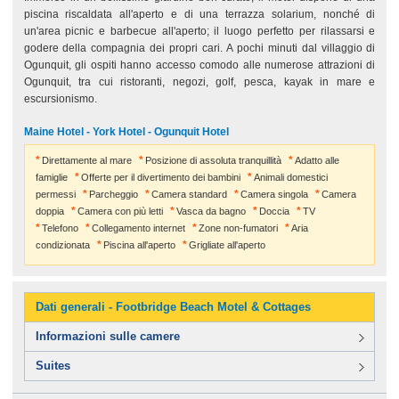
piscina riscaldata all'aperto e di una terrazza solarium, nonché di
un'area picnic e barbecue all'aperto; il luogo perfetto per rilassarsi e
godere della compagnia dei propri cari. A pochi minuti dal villaggio di
Ogunquit, gli ospiti hanno accesso comodo alle numerose attrazioni di
Ogunquit, tra cui ristoranti, negozi, golf, pesca, kayak in mare e
escursionismo.
Maine Hotel - York Hotel - Ogunquit Hotel
Direttamente al mare
Posizione di assoluta tranquillità
Adatto alle
famiglie
Offerte per il divertimento dei bambini
Animali domestici
permessi
Parcheggio
Camera standard
Camera singola
Camera
doppia
Camera con più letti
Vasca da bagno
Doccia
TV
Telefono
Collegamento internet
Zone non-fumatori
Aria
condizionata
Piscina all'aperto
Grigliate all'aperto
Dati generali - Footbridge Beach Motel & Cottages
Informazioni sulle camere
Suites