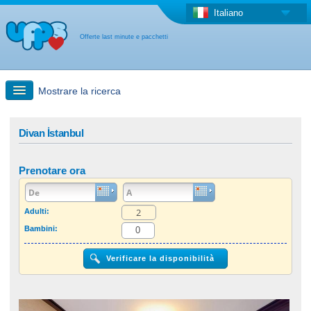
Italiano
Offerte last minute e pacchetti
Mostrare la ricerca
Ricerca rapida
Divan İstanbul
Viaggi: Ricerca con la mappa
Prenotare ora
Offerta last minute + Offerta forfettaria
Adulti:
Bambini:
Altro paese