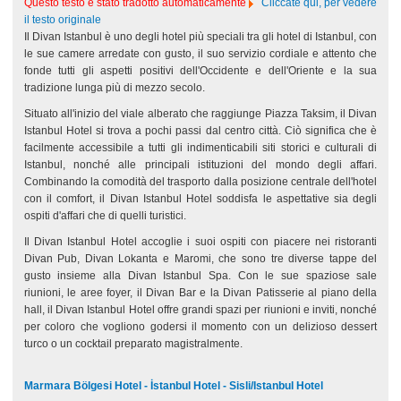
Questo testo è stato tradotto automaticamente
Cliccate qui, per vedere
il testo originale
Il Divan Istanbul è uno degli hotel più speciali tra gli hotel di Istanbul, con
le sue camere arredate con gusto, il suo servizio cordiale e attento che
fonde tutti gli aspetti positivi dell'Occidente e dell'Oriente e la sua
tradizione lunga più di mezzo secolo.
Situato all'inizio del viale alberato che raggiunge Piazza Taksim, il Divan
Istanbul Hotel si trova a pochi passi dal centro città. Ciò significa che è
facilmente accessibile a tutti gli indimenticabili siti storici e culturali di
Istanbul, nonché alle principali istituzioni del mondo degli affari.
Combinando la comodità del trasporto dalla posizione centrale dell'hotel
con il comfort, il Divan Istanbul Hotel soddisfa le aspettative sia degli
ospiti d'affari che di quelli turistici.
Il Divan Istanbul Hotel accoglie i suoi ospiti con piacere nei ristoranti
Divan Pub, Divan Lokanta e Maromi, che sono tre diverse tappe del
gusto insieme alla Divan Istanbul Spa. Con le sue spaziose sale
riunioni, le aree foyer, il Divan Bar e la Divan Patisserie al piano della
hall, il Divan Istanbul Hotel offre grandi spazi per riunioni e inviti, nonché
per coloro che vogliono godersi il momento con un delizioso dessert
turco o un cocktail preparato magistralmente.
Marmara Bölgesi Hotel - İstanbul Hotel - Sisli/Istanbul Hotel