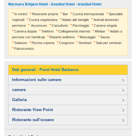
Marmara Bölgesi Hotel - İstanbul Hotel - Istanbul Hotel
In centro
Ristorante proprio
Bar
Cucina internazionale
Specialità
regionali
Cucina vegetariana
Adatto alle famiglie
Animali domestici
permessi
Ascensore
Cassaforte
Parcheggio
Camera singola
Camera doppia
Telefono
Collegamento internet
Minibar
Adatto a
persone con handicap
Reparto wellness
Massaggio
Sauna
Solarium
Piscina coperta
Congressi
Seminari
Sala per seminari
Palcoscenico
Dati generali - Point Hotel Barbaros
Informazioni sulle camere
camere
Galleria
Ristorante View Point
Ristorante sull'oceano