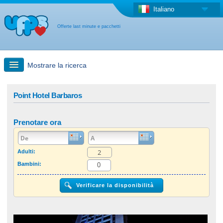
Italiano
Offerte last minute e pacchetti
Mostrare la ricerca
Ricerca rapida
Point Hotel Barbaros
Viaggi: Ricerca con la mappa
Prenotare ora
Offerta last minute + Offerta forfettaria
Adulti:
Bambini:
Altro paese