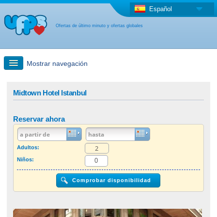
Español
Ofertas de último minuto y ofertas globales
Mostrar navegación
búsqueda rápida
Midtown Hotel Istanbul
Viajes: Búsqueda en el mapa
Reservar ahora
Oferta de última hora + Oferta global
Adultos:
Niños:
otro país