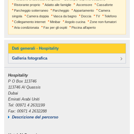
Ristorante proprio
Adatto alle famiglie
Ascensore
Cassaforte
Parcheggio sotterraneo
Parcheggio
Appartamento
Camera
singola
Camera doppia
Vasca da bagno
Doccia
TV
Telefono
Collegamento internet
Minibar
Angolo cucina
Zone non-fumatori
Aria condizionata
Fax per gli ospiti
Piscina all'aperto
Dati generali - Hospitality
Galleria fotografica
Hospitality
P O Box 113746
113746 Al Quassis
Dubai
Emirati Arabi Uniti
Tel: 00971 4 2631199
Fax: 00971 4 2632288
Descrizione del percorso