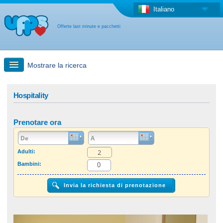
Italiano
Offerte last minute e pacchetti
Mostrare la ricerca
Ricerca rapida
Hospitality
Viaggi: Ricerca con la mappa
Prenotare ora
Offerta last minute + Offerta forfettaria
Adulti:
Bambini:
Altro paese