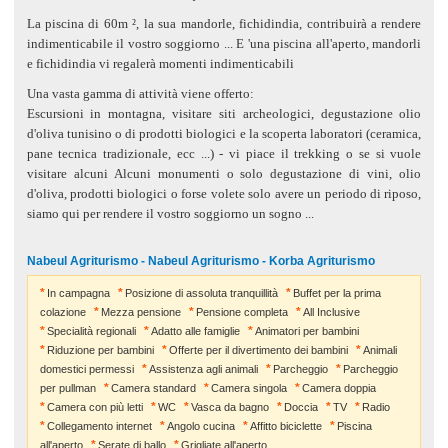
La piscina di 60m ², la sua mandorle, fichidindia, contribuirà a rendere
indimenticabile il vostro soggiorno ... E 'una piscina all'aperto, mandorli
e fichidindia vi regalerà momenti indimenticabili
Una vasta gamma di attività viene offerto:
Escursioni in montagna, visitare siti archeologici, degustazione olio
d'oliva tunisino o di prodotti biologici e la scoperta laboratori (ceramica,
pane tecnica tradizionale, ecc ...) - vi piace il trekking o se si vuole
visitare alcuni Alcuni monumenti o solo degustazione di vini, olio
d'oliva, prodotti biologici o forse volete solo avere un periodo di riposo,
siamo qui per rendere il vostro soggiorno un sogno ...
Nabeul Agriturismo - Nabeul Agriturismo - Korba Agriturismo
In campagna
Posizione di assoluta tranquillità
Buffet per la prima
colazione
Mezza pensione
Pensione completa
All Inclusive
Specialità regionali
Adatto alle famiglie
Animatori per bambini
Riduzione per bambini
Offerte per il divertimento dei bambini
Animali
domestici permessi
Assistenza agli animali
Parcheggio
Parcheggio
per pullman
Camera standard
Camera singola
Camera doppia
Camera con più letti
WC
Vasca da bagno
Doccia
TV
Radio
Collegamento internet
Angolo cucina
Affitto biciclette
Piscina
all'aperto
Serate di ballo
Grigliate all'aperto