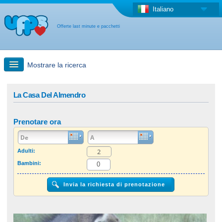
Italiano
Offerte last minute e pacchetti
Mostrare la ricerca
Ricerca rapida
La Casa Del Almendro
Viaggi: Ricerca con la mappa
Prenotare ora
Offerta last minute + Offerta forfettaria
Adulti:
Bambini:
Altro paese