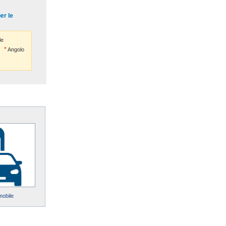
er le
le
Angolo
mobile