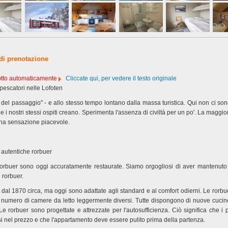
 di prenotazione
dotto automaticamente
Cliccate qui, per vedere il testo originale
 pescatori nelle Lofoten
 del passaggio" - e allo stesso tempo lontano dalla massa turistica. Qui non ci sono
he i nostri stessi ospiti creano. Sperimenta l'assenza di civiltà per un po'. La maggio
una sensazione piacevole.
 autentiche rorbuer
 rorbuer sono oggi accuratamente restaurate. Siamo orgogliosi di aver mantenut
 rorbuer.
 dal 1870 circa, ma oggi sono adattate agli standard e al comfort odierni. Le rorb
 numero di camere da letto leggermente diversi. Tutte dispongono di nuove cucin
e rorbuer sono progettate e attrezzate per l'autosufficienza. Ciò significa che i pas
i nel prezzo e che l'appartamento deve essere pulito prima della partenza.