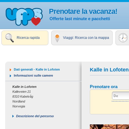
Prenotare la vacanza!
Offerte last minute e pacchetti
Ricerca rapida
Viaggi: Ricerca con la mappa
Kalle in Lofoten
Dati generali - Kalle in Lofoten
Informazioni sulle camere
Prenotare ora
Kalle in Lofoten
Kalleveien 21
8310 Kabelvåg
Nordland
Norvegia
Descrizione del percorso