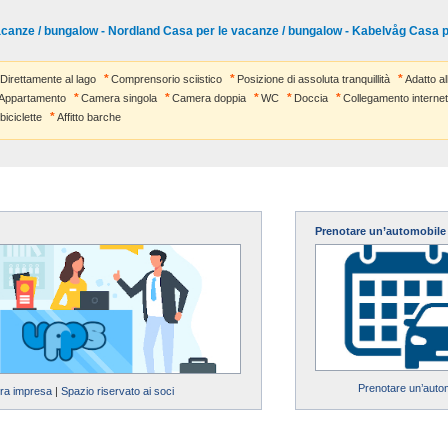
canze / bungalow - Nordland Casa per le vacanze / bungalow - Kabelvåg Casa p
Direttamente al lago
Comprensorio sciistico
Posizione di assoluta tranquillità
Adatto al
Appartamento
Camera singola
Camera doppia
WC
Doccia
Collegamento internet
 biciclette
Affitto barche
Prenotare un’automobile
Prenotare un’auto
tra impresa
|
Spazio riservato ai soci