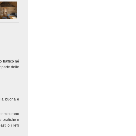
 traffico né
r parte delle
o la buona e
uer misurano
e pratiche e
ti o i letti