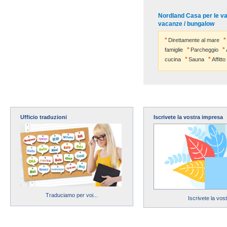
Nordland Casa per le va
vacanze / bungalow
Direttamente al mare
famiglie
Parcheggio
cucina
Sauna
Affitto
Ufficio traduzioni
Iscrivete la vostra impresa
Traduciamo per voi...
Iscrivete la vos