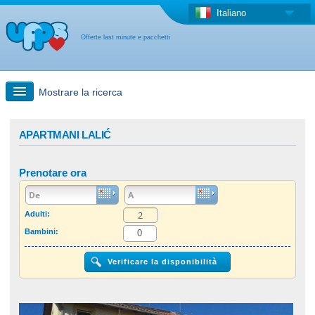
Italiano
Offerte last minute e pacchetti
Mostrare la ricerca
Ricerca rapida
APARTMANI LALIĆ
Viaggi: Ricerca con la mappa
Prenotare ora
Offerta last minute + Offerta forfettaria
Adulti:
Bambini:
Altro paese