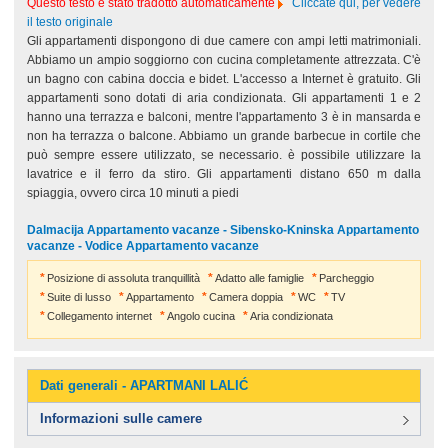
Questo testo è stato tradotto automaticamente
Cliccate qui, per vedere
il testo originale
Gli appartamenti dispongono di due camere con ampi letti matrimoniali.
Abbiamo un ampio soggiorno con cucina completamente attrezzata. C'è
un bagno con cabina doccia e bidet. L'accesso a Internet è gratuito. Gli
appartamenti sono dotati di aria condizionata. Gli appartamenti 1 e 2
hanno una terrazza e balconi, mentre l'appartamento 3 è in mansarda e
non ha terrazza o balcone. Abbiamo un grande barbecue in cortile che
può sempre essere utilizzato, se necessario. è possibile utilizzare la
lavatrice e il ferro da stiro. Gli appartamenti distano 650 m dalla
spiaggia, ovvero circa 10 minuti a piedi
Dalmacija Appartamento vacanze - Sibensko-Kninska Appartamento
vacanze - Vodice Appartamento vacanze
Posizione di assoluta tranquillità
Adatto alle famiglie
Parcheggio
Suite di lusso
Appartamento
Camera doppia
WC
TV
Collegamento internet
Angolo cucina
Aria condizionata
Dati generali - APARTMANI LALIĆ
Informazioni sulle camere