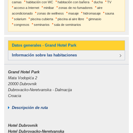
camas
habitación con WC
habitación con bañera
ducha
TV
acceso a Internet
minibar
zonas de no fumadores
aire
acondicionado
zonas de wellness
masaje
hidromasaje
sauna
solarium
piscina cubierta
piscina al aire libre
gimnasio
congresos
seminarios
sala de seminarios
Datos generales - Grand Hotel Park
Información sobre las habitaciones
Grand Hotel Park
Mata Vodopića 2
20000 Dubrovnik
Dubrovacko-Neretvanska - Dalmacija
Croacia
Descripción de ruta
Hotel Dubrovnik
Hotel Dubrovacko-Neretvanska