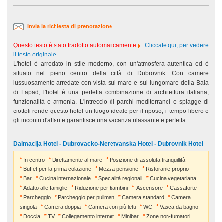
Invia la richiesta di prenotazione
Questo testo è stato tradotto automaticamente
Cliccate qui, per vedere
il testo originale
L'hotel è arredato in stile moderno, con un'atmosfera autentica ed è
situato nel pieno centro della città di Dubrovnik. Con camere
lussuosamente arredate con vista sul mare e sul lungomare della Baia
di Lapad, l'hotel è una perfetta combinazione di architettura italiana,
funzionalità e armonia. L'intreccio di parchi mediterranei e spiagge di
ciottoli rende questo hotel un luogo ideale per il riposo, il tempo libero e
gli incontri d'affari e garantisce una vacanza rilassante e perfetta.
Dalmacija Hotel - Dubrovacko-Neretvanska Hotel - Dubrovnik Hotel
In centro
Direttamente al mare
Posizione di assoluta tranquillità
Buffet per la prima colazione
Mezza pensione
Ristorante proprio
Bar
Cucina internazionale
Specialità regionali
Cucina vegetariana
Adatto alle famiglie
Riduzione per bambini
Ascensore
Cassaforte
Parcheggio
Parcheggio per pullman
Camera standard
Camera
singola
Camera doppia
Camera con più letti
WC
Vasca da bagno
Doccia
TV
Collegamento internet
Minibar
Zone non-fumatori