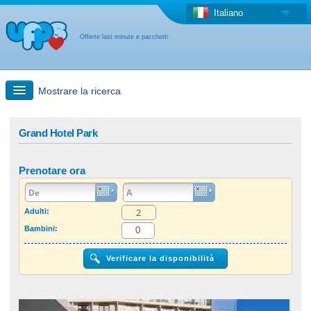
Italiano
Offerte last minute e pacchetti
Mostrare la ricerca
Ricerca rapida
Grand Hotel Park
Viaggi: Ricerca con la mappa
Prenotare ora
Offerta last minute + Offerta forfettaria
Adulti:
Bambini:
Altro paese