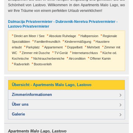
Schönheit von Lastovo. Willkommen in den Apartments Malo Lago, wo
wir Ihre Träume von einem perfekten Urlaub verwirklichen!
Dalmacija Privatvermieter - Dubrovnik-Neretva Privatvermieter -
Lastovo Privatvermieter
Direkt am Meer / See
Absolute Ruhelage
Halbpension
Regionale
Spezialitäten
Familienfreundlich
Kinderermäßigung
Haustiere
erlaubt
Parkplatz
Appartement
Doppelbett
Mehrbett
Zimmer mit
WC
Zimmer mit Dusche
TV-Gerät
Internetanschluss
Küche od.
Kochnische
Nichtraucherbereiche
Aircondition
Offener Kamin
Radverleih
Bootsverleih
Übersicht - Apartments Malo Lago, Lastovo
Zimmerinformationen
Über uns
Galerie
Apartments Malo Lago, Lastovo