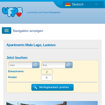
Deutsch
Lastminute und Pauschalangebote
Navigation anzeigen
Schnellsuche
Apartments Malo Lago, Lastovo
Reise: Landkarten-Suche
Jetzt buchen
Last Minute Angebot + Pauschalangebot
Erwachsene:
Kinder:
Anderes Land