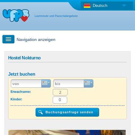
Deutsch
Lastminute und Pauschalangebote
Navigation anzeigen
Schnellsuche
Hostel Nokturno
Reise: Landkarten-Suche
Jetzt buchen
Last Minute Angebot + Pauschalangebot
Erwachsene:
Kinder:
Anderes Land