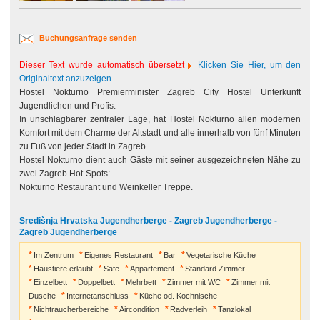
Buchungsanfrage senden
Dieser Text wurde automatisch übersetzt
Klicken Sie Hier, um den
Originaltext anzuzeigen
Hostel Nokturno Premierminister Zagreb City Hostel Unterkunft
Jugendlichen und Profis.
In unschlagbarer zentraler Lage, hat Hostel Nokturno allen modernen
Komfort mit dem Charme der Altstadt und alle innerhalb von fünf Minuten
zu Fuß von jeder Stadt in Zagreb.
Hostel Nokturno dient auch Gäste mit seiner ausgezeichneten Nähe zu
zwei Zagreb Hot-Spots:
Nokturno Restaurant und Weinkeller Treppe.
Središnja Hrvatska Jugendherberge - Zagreb Jugendherberge -
Zagreb Jugendherberge
Im Zentrum
Eigenes Restaurant
Bar
Vegetarische Küche
Haustiere erlaubt
Safe
Appartement
Standard Zimmer
Einzelbett
Doppelbett
Mehrbett
Zimmer mit WC
Zimmer mit
Dusche
Internetanschluss
Küche od. Kochnische
Nichtraucherbereiche
Aircondition
Radverleih
Tanzlokal