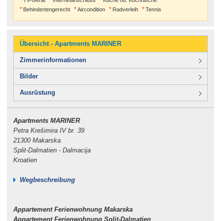
TV-Gerät
Internetanschluss
Küche od. Kochnische
Behindertengerecht
Aircondition
Radverleih
Tennis
Übersicht - Apartments MARINER
Zimmerinformationen
Bilder
Ausrüstung
Apartments MARINER
Petra Krešimira IV br. 39
21300 Makarska
Split-Dalmatien - Dalmacija
Kroatien
Wegbeschreibung
Appartement Ferienwohnung Makarska
Appartement Ferienwohnung Split-Dalmatien