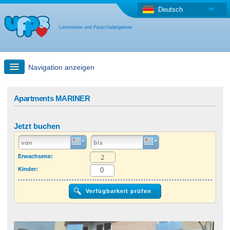
Deutsch
Lastminute und Pauschalangebote
Navigation anzeigen
Schnellsuche
Apartments MARINER
Reise: Landkarten-Suche
Jetzt buchen
Last Minute Angebot + Pauschalangebot
Erwachsene:
Kinder:
Anderes Land