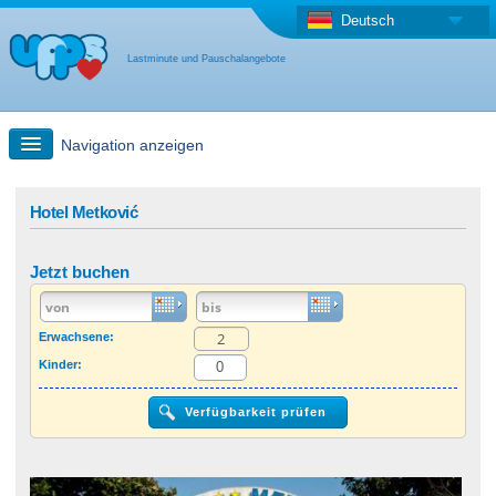
Deutsch
Lastminute und Pauschalangebote
Navigation anzeigen
Schnellsuche
Hotel Metković
Reise: Landkarten-Suche
Jetzt buchen
Last Minute Angebot + Pauschalangebot
Erwachsene:
Kinder:
Anderes Land