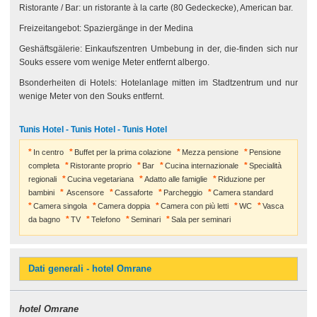
Ristorante / Bar: un ristorante à la carte (80 Gedeckecke), American bar.
Freizeitangebot: Spaziergänge in der Medina
Geshäftsgälerie: Einkaufszentren Umbebung in der, die-finden sich nur
Souks essere vom wenige Meter entfernt albergo.
Bsonderheiten di Hotels: Hotelanlage mitten im Stadtzentrum und nur
wenige Meter von den Souks entfernt.
Tunis Hotel - Tunis Hotel - Tunis Hotel
In centro
Buffet per la prima colazione
Mezza pensione
Pensione
completa
Ristorante proprio
Bar
Cucina internazionale
Specialità
regionali
Cucina vegetariana
Adatto alle famiglie
Riduzione per
bambini
Ascensore
Cassaforte
Parcheggio
Camera standard
Camera singola
Camera doppia
Camera con più letti
WC
Vasca
da bagno
TV
Telefono
Seminari
Sala per seminari
Dati generali - hotel Omrane
hotel Omrane