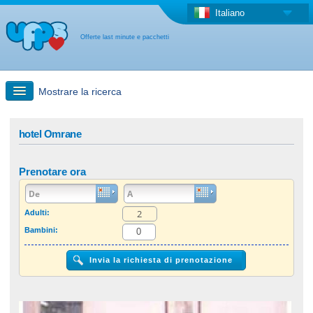
Italiano
Offerte last minute e pacchetti
Mostrare la ricerca
Ricerca rapida
hotel Omrane
Viaggi: Ricerca con la mappa
Prenotare ora
Offerta last minute + Offerta forfettaria
Adulti:
Bambini:
Altro paese