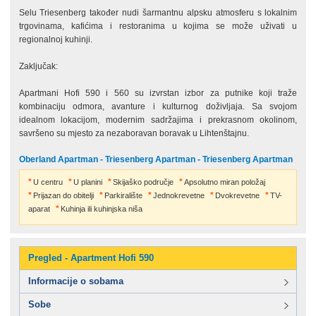
Selu Triesenberg također nudi šarmantnu alpsku atmosferu s lokalnim
trgovinama, kafićima i restoranima u kojima se može uživati u
regionalnoj kuhinji.
Zaključak:
Apartmani Hofi 590 i 560 su izvrstan izbor za putnike koji traže
kombinaciju odmora, avanture i kulturnog doživljaja. Sa svojom
idealnom lokacijom, modernim sadržajima i prekrasnom okolinom,
savršeno su mjesto za nezaboravan boravak u Lihtenštajnu.
Oberland Apartman - Triesenberg Apartman - Triesenberg Apartman
U centru
U planini
Skijaško područje
Apsolutno miran položaj
Prijazan do obitelji
Parkiralište
Jednokrevetne
Dvokrevetne
TV-
aparat
Kuhinja ili kuhinjska niša
Pregled - Apartment Hofi 590
Informacije o sobama
Sobe