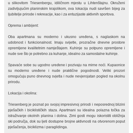
u slikovitom Triesenbergu, idiličnom mjestu u Lihtenštajnu. Okruženi
zadivljujućim planinskim krajolikom, ova lokacija nudi savršen bijeg za
ljubitelje prirode i rekreacije, kao i za entuzijaste aktivnih sportova.
Oprema i ambijent:
Oba apartmana su moderno i ukusno uređena, s naglaskom na
udobnost i funkcionalnost. Imaju svijetle, prozračne dnevne prostore
opremljene kvalitetnim namještajem. Kuhinje su potpuno opremljene i
nude sve što je potrebno za kuhanje, idealno za samostalne kuhinje.
Spavaće sobe su ugodno uređene i pozivaju na mirne noći. Kupaonice
su moderno uređene i nude praktične pogodnosti. Veliki prozori
omogućuju puno dnevnog svjetla i nude nevjerojatan pogled na okolnu
prirodu.
Lokacija i okolina:
Triesenberg je poznat po svojoj impresivnoj prirodi i neposrednoj blizini
pješačkih i biciklističkih staza. Apartmani su idealna polazna točka za
istraživanje okolnih planina i dolina. Zimi gosti mogu iskoristiti obližnja
ski područja, dok su ljeti dostupne brojne aktivnosti na otvorenom poput
pješačenja, biciklizma i paraglidinga.