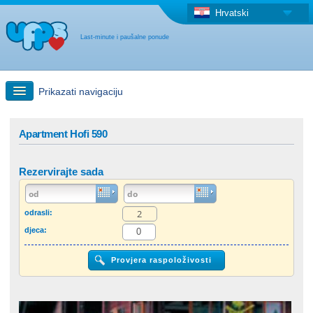
Hrvatski
Last-minute i paušalne ponude
Prikazati navigaciju
Brzo traženje
Apartment Hofi 590
Putovanja: Pretraga na zemljovidu
Rezervirajte sada
"Last Minute"ponuda + Paušalna ponuda
odrasli:
djeca:
Druga država