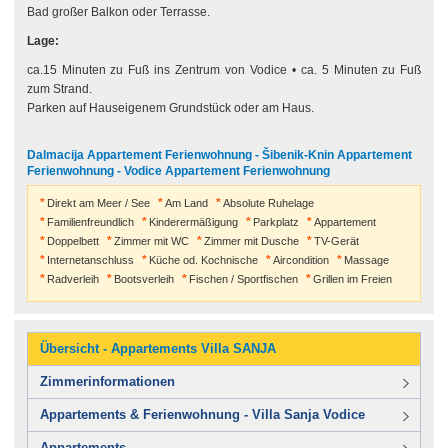
Bad großer Balkon oder Terrasse.
Lage:
ca.15 Minuten zu Fuß ins Zentrum von Vodice • ca. 5 Minuten zu Fuß
zum Strand.
Parken auf Hauseigenem Grundstück oder am Haus.
Dalmacija Appartement Ferienwohnung - Šibenik-Knin Appartement
Ferienwohnung - Vodice Appartement Ferienwohnung
Direkt am Meer / See
Am Land
Absolute Ruhelage
Familienfreundlich
Kinderermäßigung
Parkplatz
Appartement
Doppelbett
Zimmer mit WC
Zimmer mit Dusche
TV-Gerät
Internetanschluss
Küche od. Kochnische
Aircondition
Massage
Radverleih
Bootsverleih
Fischen / Sportfischen
Grillen im Freien
Übersicht - Appartements Villa SANJA
Zimmerinformationen
Appartements & Ferienwohnung - Villa Sanja Vodice
Appartements