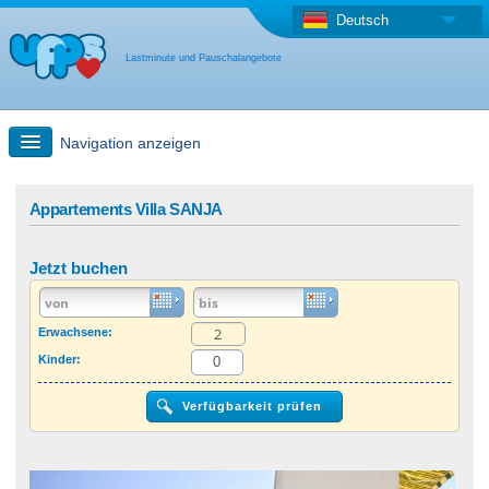
Deutsch
Lastminute und Pauschalangebote
Navigation anzeigen
Schnellsuche
Appartements Villa SANJA
Reise: Landkarten-Suche
Jetzt buchen
Last Minute Angebot + Pauschalangebot
Erwachsene:
Kinder:
Anderes Land