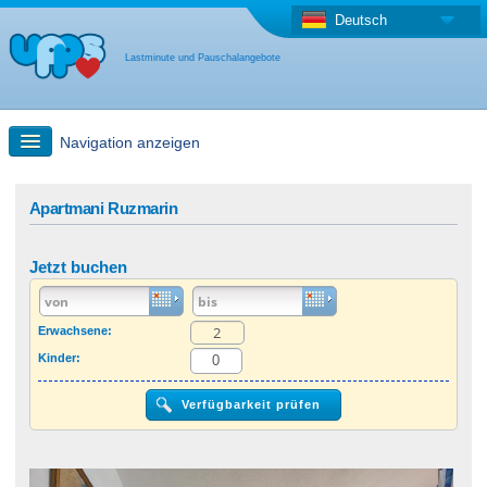
Deutsch
Lastminute und Pauschalangebote
Navigation anzeigen
Schnellsuche
Apartmani Ruzmarin
Reise: Landkarten-Suche
Jetzt buchen
Last Minute Angebot + Pauschalangebot
Erwachsene:
Kinder:
Anderes Land