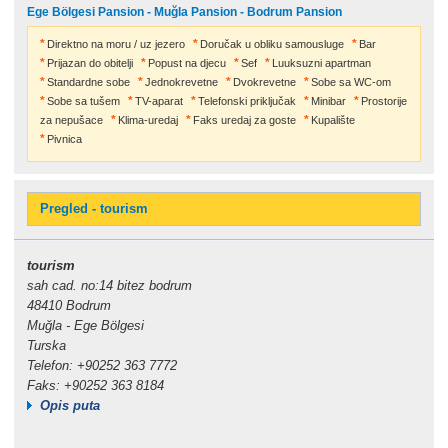
Ege Bölgesi Pansion - Muğla Pansion - Bodrum Pansion
Direktno na moru / uz jezero
Doručak u obliku samousluge
Bar
Prijazan do obitelji
Popust na djecu
Sef
Luuksuzni apartman
Standardne sobe
Jednokrevetne
Dvokrevetne
Sobe sa WC-om
Sobe sa tušem
TV-aparat
Telefonski priključak
Minibar
Prostorije
za nepušace
Klima-uredaj
Faks uredaj za goste
Kupalište
Pivnica
Pregled - tourism
tourism
sah cad. no:14 bitez bodrum
48410 Bodrum
Muğla - Ege Bölgesi
Turska
Telefon: +90252 363 7772
Faks: +90252 363 8184
Opis puta