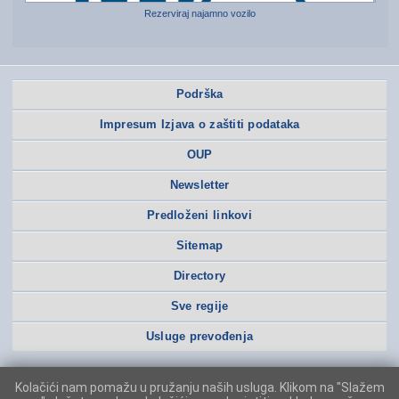
Rezerviraj najamno vozilo
Podrška
Impresum Izjava o zaštiti podataka
OUP
Newsletter
Predloženi linkovi
Sitemap
Directory
Sve regije
Usluge prevođenja
Kolačići nam pomažu u pružanju naših usluga. Klikom na "Slažem