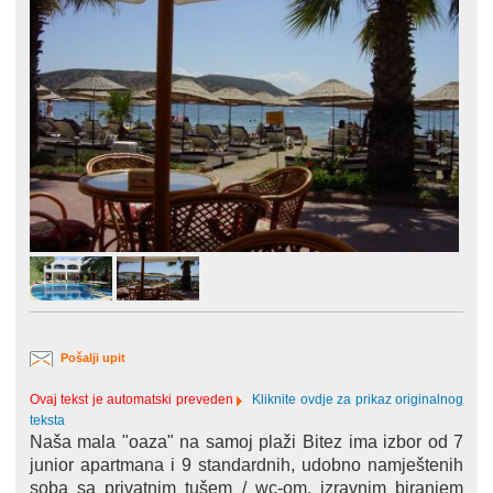
Pošalji upit
Ovaj tekst je automatski preveden
Kliknite ovdje za prikaz originalnog
teksta
Naša mala "oaza" na samoj plaži Bitez ima izbor od 7
junior apartmana i 9 standardnih, udobno namještenih
soba sa privatnim tušem / wc-om, izravnim biranjem