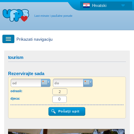
Hrvatski
Last-minute i paušalne ponude
Prikazati navigaciju
Brzo traženje
tourism
Putovanja: Pretraga na zemljovidu
Rezervirajte sada
"Last Minute"ponuda + Paušalna ponuda
odrasli:
djeca:
Druga država